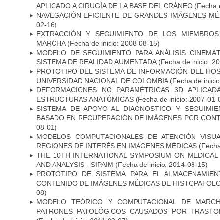
APLICADO A CIRUGÍA DE LA BASE DEL CRÁNEO
(Fecha d
NAVEGACIÓN EFICIENTE DE GRANDES IMÁGENES MÉ
02-16)
EXTRACCIÓN Y SEGUIMIENTO DE LOS MIEMBROS
MARCHA
(Fecha de inicio: 2008-08-15)
MODELO DE SEGUIMIENTO PARA ANÁLISIS CINEMÁ
SISTEMA DE REALIDAD AUMENTADA
(Fecha de inicio: 2
PROTOTIPO DEL SISTEMA DE INFORMACIÓN DEL HOSP
UNIVERSIDAD NACIONAL DE COLOMBIA
(Fecha de inici
DEFORMACIONES NO PARAMÉTRICAS 3D APLICAD
ESTRUCTURAS ANATÓMICAS
(Fecha de inicio: 2007-01-
SISTEMA DE APOYO AL DIAGNOSTICO Y SEGUIMI
BASADO EN RECUPERACIÓN DE IMÁGENES POR CON
08-01)
MODELOS COMPUTACIONALES DE ATENCIÓN VISUA
REGIONES DE INTERÉS EN IMÁGENES MÉDICAS
(Fecha 
THE 10TH INTERNATIONAL SYMPOSIUM ON MEDICAL
AND ANALYSIS - SIPAIM
(Fecha de inicio: 2014-08-15)
PROTOTIPO DE SISTEMA PARA EL ALMACENAMIE
CONTENIDO DE IMÁGENES MÉDICAS DE HISTOPATOLO
08)
MODELO TEÓRICO Y COMPUTACIONAL DE MARCH
PATRONES PATOLÓGICOS CAUSADOS POR TRASTO