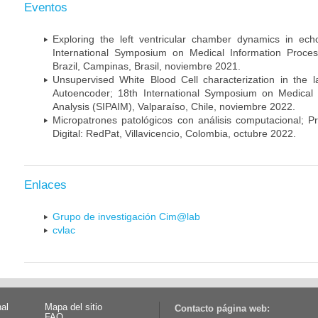
Eventos
Exploring the left ventricular chamber dynamics in ec
International Symposium on Medical Information Proces
Brazil, Campinas, Brasil, noviembre 2021.
Unsupervised White Blood Cell characterization in the l
Autoencoder; 18th International Symposium on Medical 
Analysis (SIPAIM), Valparaíso, Chile, noviembre 2022.
Micropatrones patológicos con análisis computacional; P
Digital: RedPat, Villavicencio, Colombia, octubre 2022.
Enlaces
Grupo de investigación Cim@lab
cvlac
nal
Mapa del sitio
Contacto página web:
FAQ