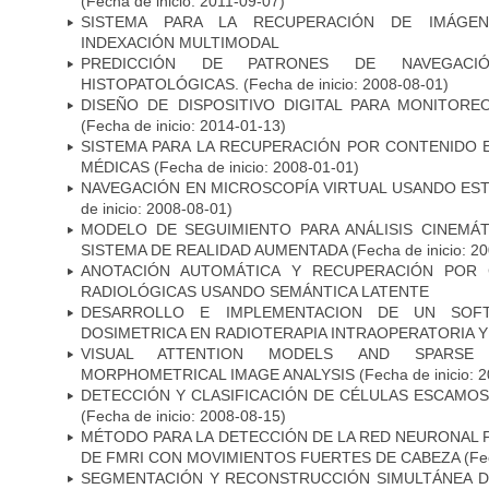
(Fecha de inicio: 2011-09-07)
SISTEMA PARA LA RECUPERACIÓN DE IMÁGEN
INDEXACIÓN MULTIMODAL
PREDICCIÓN DE PATRONES DE NAVEGACI
HISTOPATOLÓGICAS.
(Fecha de inicio: 2008-08-01)
DISEÑO DE DISPOSITIVO DIGITAL PARA MONITORE
(Fecha de inicio: 2014-01-13)
SISTEMA PARA LA RECUPERACIÓN POR CONTENIDO 
MÉDICAS
(Fecha de inicio: 2008-01-01)
NAVEGACIÓN EN MICROSCOPÍA VIRTUAL USANDO ES
de inicio: 2008-08-01)
MODELO DE SEGUIMIENTO PARA ANÁLISIS CINEMÁ
SISTEMA DE REALIDAD AUMENTADA
(Fecha de inicio: 2
ANOTACIÓN AUTOMÁTICA Y RECUPERACIÓN POR 
RADIOLÓGICAS USANDO SEMÁNTICA LATENTE
DESARROLLO E IMPLEMENTACION DE UN SOFT
DOSIMETRICA EN RADIOTERAPIA INTRAOPERATORIA 
VISUAL ATTENTION MODELS AND SPARSE 
MORPHOMETRICAL IMAGE ANALYSIS
(Fecha de inicio: 
DETECCIÓN Y CLASIFICACIÓN DE CÉLULAS ESCAMOS
(Fecha de inicio: 2008-08-15)
MÉTODO PARA LA DETECCIÓN DE LA RED NEURONAL
DE FMRI CON MOVIMIENTOS FUERTES DE CABEZA
(Fec
SEGMENTACIÓN Y RECONSTRUCCIÓN SIMULTÁNEA D