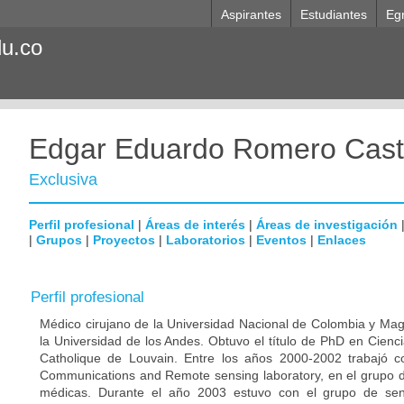
Aspirantes
Estudiantes
Eg
du.co
Edgar Eduardo Romero Cast
Exclusiva
Perfil profesional
|
Áreas de interés
|
Áreas de investigación
|
Grupos
|
Proyectos
|
Laboratorios
|
Eventos
|
Enlaces
Perfil profesional
Médico cirujano de la Universidad Nacional de Colombia y Magi
la Universidad de los Andes. Obtuvo el título de PhD en Cienc
Catholique de Louvain. Entre los años 2000-2002 trabajó 
Communications and Remote sensing laboratory, en el grupo
médicas. Durante el año 2003 estuvo con el grupo de sen