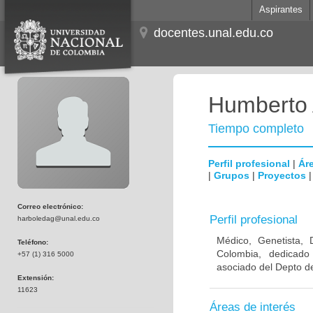
Aspirantes
docentes.unal.edu.co
Humberto 
Tiempo completo
Perfil profesional
|
Áre
|
Grupos
|
Proyectos
Correo electrónico:
Perfil profesional
harboledag@unal.edu.co
Médico, Genetista, 
Teléfono:
Colombia, dedicado
+57 (1) 316 5000
asociado del Depto de
Extensión:
11623
Áreas de interés