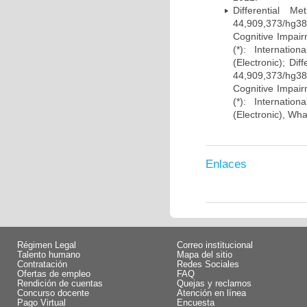
Differential 
44,909,373/hg38)
Cognitive Impairm
(*): Internati
(Electronic); Di
44,909,373/hg38)
Cognitive Impairm
(*): Internati
(Electronic), Wh
Enlaces
Régimen Legal
Correo institucional
Talento humano
Mapa del sitio
Contratación
Redes Sociales
Ofertas de empleo
FAQ
Rendición de cuentas
Quejas y reclamos
Concurso docente
Atención en línea
Pago Virtual
Encuesta