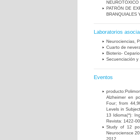
NEUROTÓXICO
PATRÓN DE EX
BRANQUIALES Y
Laboratorios asoci
Neurociencias, P
Cuarto de nevera
Bioterio- Cepario
Secuenciación y 
Eventos
producto:Poli
Alzheimer en po
Four; from 44,9
Levels in Subject
13 Idioma(*): In
Revista: 1422-00
Study of 12 pol
Neurociensce 20
2012.