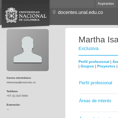
Aspirantes
docentes.unal.edu.co
Martha Is
Exclusiva
Perfil profesional
|
Áre
|
Grupos
|
Proyectos
Correo electrónico:
Perfil profesional
mimurciaa@unal.edu.co
Teléfono:
+57 (1) 316 5000
Áreas de interés
Extensión:
---