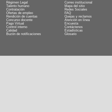
Régimen Legal
Correo institucional
Talento humano
Mapa del sitio
Contratación
Redes Sociales
Ofertas de empleo
FAQ
Rendición de cuentas
Quejas y reclamos
Concurso docente
Atención en línea
Pago Virtual
Encuesta
Control interno
Contáctenos
Calidad
Estadísticas
Buzón de notificaciones
Glosario