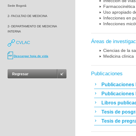
Infección de vías
Sede Bogotá
Farmacocinética 
Uso apropiado d
2- FACULTAD DE MEDICINA
Infecciones en p
Infecciones micó
2- DEPARTAMENTO DE MEDICINA
INTERNA
Áreas de investigac
CVLAC
Ciencias de la sa
Medicina clínica
Descargar hoja de vida
Publicaciones
Regresar
Publicaciones 
Publicaciones
Libros publica
Tesis de posg
Tesis de pregr