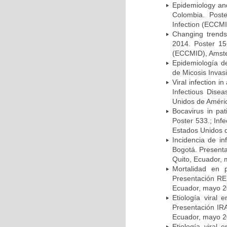
Epidemiology and 
Colombia. Post
Infection (ECCMI
Changing trends
2014. Poster 15
(ECCMID), Amster
Epidemiología d
de Micosis Invas
Viral infection i
Infectious Dise
Unidos de Améric
Bocavirus in pat
Poster 533.; Inf
Estados Unidos d
Incidencia de i
Bogotá. Presenta
Quito, Ecuador,
Mortalidad en 
Presentación RE
Ecuador, mayo 2
Etiología viral
Presentación IRA
Ecuador, mayo 2
Etiología viral