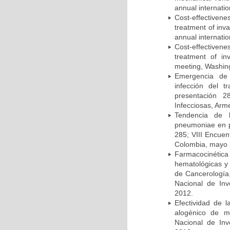
annual internati
Cost-effectivene
treatment of inv
annual internati
Cost-effectiven
treatment of in
meeting, Washing
Emergencia de 
infección del t
presentación 2
Infecciosas, Arm
Tendencia de l
pneumoniae en p
285; VIII Encuen
Colombia, mayo 
Farmacocinétic
hematológicas y n
de Cancerología,
Nacional de Inv
2012.
Efectividad de l
alogénico de me
Nacional de Inv