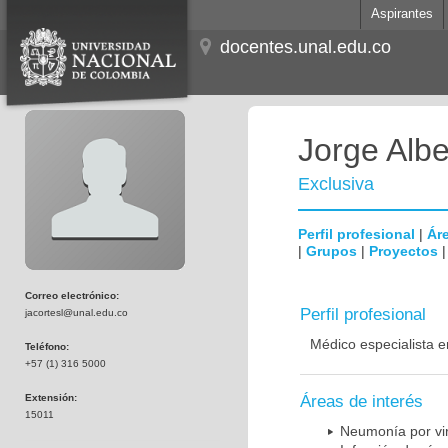
Aspirantes
docentes.unal.edu.co
Jorge Albe
Exclusiva
Perfil profesional
|
Áre
|
Grupos
|
Proyectos
Correo electrónico:
Perfil profesional
jacortesl@unal.edu.co
Médico especialista e
Teléfono:
+57 (1) 316 5000
Extensión:
Áreas de interés
15011
Neumonía por vi