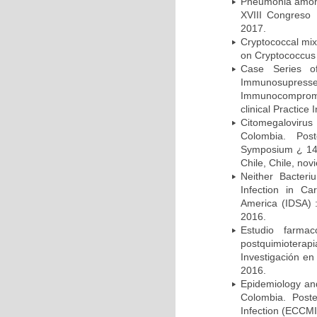
Pneumonia among 
XVIII Congreso
2017.
Cryptococcal mix
on Cryptococcus 
Case Series o
Immunosupress
Immunocompromi
clinical Practice
Citomegalovirus
Colombia. Pos
Symposium ¿ 14th
Chile, Chile, no
Neither Bacteri
Infection in Ca
America (IDSA) 
2016.
Estudio farmac
postquimiotera
Investigación en
2016.
Epidemiology and 
Colombia. Post
Infection (ECCMI