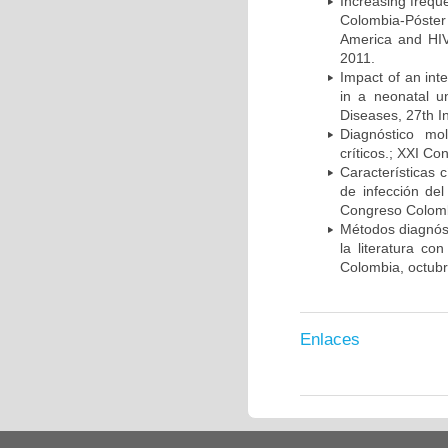
Increasing frequ
Colombia-Póster
America and HIV
2011.
Impact of an int
in a neonatal u
Diseases, 27th I
Diagnóstico mo
críticos.; XXI C
Características 
de infección del
Congreso Colombi
Métodos diagnóst
la literatura co
Colombia, octub
Enlaces