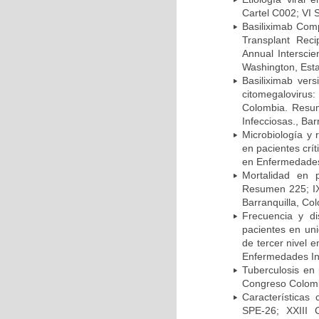
Cartel C002; VI 
Basiliximab Comp
Transplant Reci
Annual Intersci
Washington, Est
Basiliximab vers
citomegalovirus:
Colombia. Resum
Infecciosas., Ba
Microbiología y 
en pacientes crí
en Enfermedades 
Mortalidad en 
Resumen 225; IX
Barranquilla, Co
Frecuencia y d
pacientes en uni
de tercer nivel 
Enfermedades Inf
Tuberculosis en
Congreso Colomb
Características
SPE-26; XXIII 