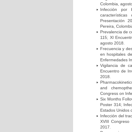
Colombia, agost
Infección por 
característica
Presentación 2
Pereira, Colombi
Prevalencia de c
115; XI Encuent
agosto 2018.
Frecuencia y des
en hospitales d
Enfermedades Inf
Vigilancia de 
Encuentro de In
2018.
Pharmacokinetics
and chemopther
Congress on Infe
Six Months Follow
Poster 314; Infe
Estados Unidos d
Infección del tra
XVIII Congreso
2017.