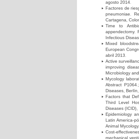
agosto 2014.
Factores de ries
pneumoniae. Re
Cartagena, Colo
Time to Antibio
appendectomy. P
Infectious Disea
Mixed bloodstr
European Congres
abril 2013.
Active surveillan
improving dise
Microbiology and 
Mycology laborat
Abstract P1064.
Diseases, Berlín,
Factors that Def
Third Level Hos
Diseases (ICID), 
Epidemiology and
Latin America-pó
Animal Mycology,
Cost-effectivene
mechanical vent