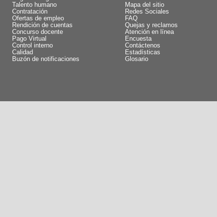
Talento humano
Mapa del sitio
Contratación
Redes Sociales
Ofertas de empleo
FAQ
Rendición de cuentas
Quejas y reclamos
Concurso docente
Atención en línea
Pago Virtual
Encuesta
Control interno
Contáctenos
Calidad
Estadísticas
Buzón de notificaciones
Glosario