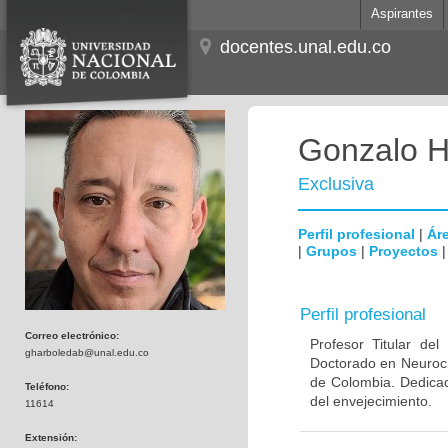
Aspirantes
docentes.unal.edu.co
Gonzalo H
Exclusiva
Perfil profesional
|
Áre
|
Grupos
|
Proyectos
Perfil profesional
Correo electrónico:
Profesor Titular de
gharboledab@unal.edu.co
Doctorado en Neuroci
de Colombia. Dedicad
Teléfono:
del envejecimiento.
11614
Extensión: