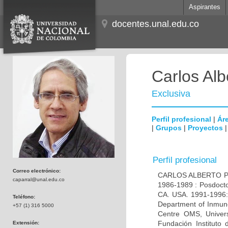
Aspirantes
docentes.unal.edu.co
Carlos Alb
Exclusiva
Perfil profesional
|
Áre
|
Grupos
|
Proyectos
Perfil profesional
Correo electrónico:
CARLOS ALBERTO PAR
caparral@unal.edu.co
1986-1989 : Posdocto
CA. USA. 1991-1996: 
Teléfono:
Department of Inmuno
+57 (1) 316 5000
Centre OMS, Univers
Fundación Instituto
Extensión: