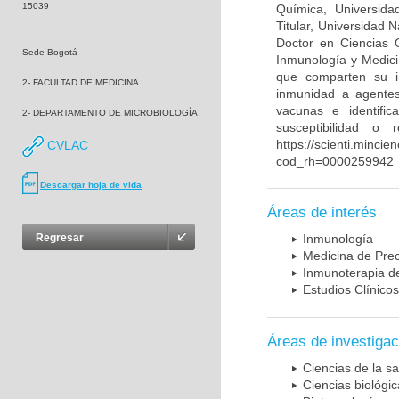
15039
Química, Universida
Titular, Universidad
Doctor en Ciencias 
Sede Bogotá
Inmunología y Medici
que comparten su in
2- FACULTAD DE MEDICINA
inmunidad a agentes 
vacunas e identifi
2- DEPARTAMENTO DE MICROBIOLOGÍA
susceptibilidad o
https://scienti.mincie
CVLAC
cod_rh=0000259942
Descargar hoja de vida
Áreas de interés
Regresar
Inmunología
Medicina de Prec
Inmunoterapia d
Estudios Clínicos
Áreas de investigac
Ciencias de la sa
Ciencias biológi