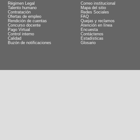
Régimen Legal
Correo institucional
Talento humano
Mapa del sitio
Contratación
Redes Sociales
Ofertas de empleo
FAQ
Rendición de cuentas
Quejas y reclamos
Concurso docente
Atención en línea
Pago Virtual
Encuesta
Control interno
Contáctenos
Calidad
Estadísticas
Buzón de notificaciones
Glosario