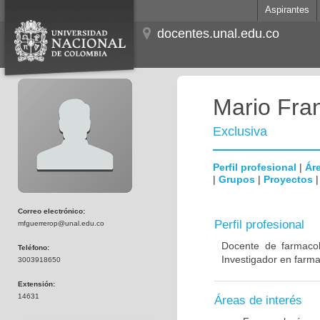
Aspirantes
docentes.unal.edu.co
Mario Fra
Exclusiva
Perfil profesional
|
Áre
|
Grupos
|
Proyectos
Correo electrónico:
Perfil profesional
mfguerrerop@unal.edu.co
Docente de farmaco
Teléfono:
Investigador en farma
3003918650
Extensión:
14631
Áreas de interés