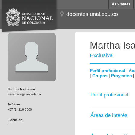
Aspirantes
docentes.unal.edu.co
Martha Is
Exclusiva
Perfil profesional
|
Áre
|
Grupos
|
Proyectos
Correo electrónico:
Perfil profesional
mimurciaa@unal.edu.co
Teléfono:
+57 (1) 316 5000
Áreas de interés
Extensión:
---