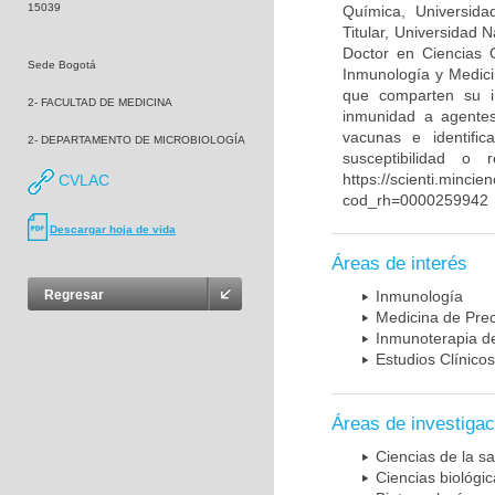
15039
Química, Universida
Titular, Universidad
Doctor en Ciencias 
Sede Bogotá
Inmunología y Medici
que comparten su in
2- FACULTAD DE MEDICINA
inmunidad a agentes 
vacunas e identifi
2- DEPARTAMENTO DE MICROBIOLOGÍA
susceptibilidad o
https://scienti.mincie
CVLAC
cod_rh=0000259942
Descargar hoja de vida
Áreas de interés
Regresar
Inmunología
Medicina de Prec
Inmunoterapia d
Estudios Clínicos
Áreas de investigac
Ciencias de la sa
Ciencias biológi