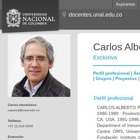
Aspirantes
docentes.unal.edu.co
Carlos Alb
Exclusiva
Perfil profesional
|
Áre
|
Grupos
|
Proyectos
Perfil profesional
Correo electrónico:
CARLOS ALBERTO PAR
caparral@unal.edu.co
1986-1989 : Posdocto
CA. USA. 1991-1996: 
Teléfono:
Department of Inmuno
+57 (1) 316 5000
Centre OMS, Univers
Fundación Instituto
Extensión: