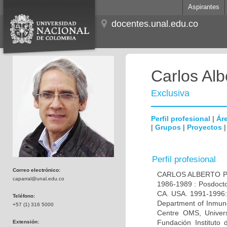
Aspirantes
docentes.unal.edu.co
Carlos Alb
Exclusiva
Perfil profesional
|
Áre
|
Grupos
|
Proyectos
Perfil profesional
Correo electrónico:
CARLOS ALBERTO PAR
caparral@unal.edu.co
1986-1989 : Posdocto
CA. USA. 1991-1996: 
Teléfono:
Department of Inmuno
+57 (1) 316 5000
Centre OMS, Univers
Fundación Instituto
Extensión: