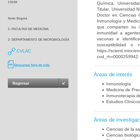
15039
Química, Universida
Titular, Universidad
Doctor en Ciencias 
Sede Bogotá
Inmunología y Medici
que comparten su in
2- FACULTAD DE MEDICINA
inmunidad a agentes 
vacunas e identifi
2- DEPARTAMENTO DE MICROBIOLOGÍA
susceptibilidad o
https://scienti.mincie
CVLAC
cod_rh=0000259942
Descargar hoja de vida
Áreas de interés
Regresar
Inmunología
Medicina de Prec
Inmunoterapia d
Estudios Clínicos
Áreas de investigac
Ciencias de la sa
Ciencias biológi