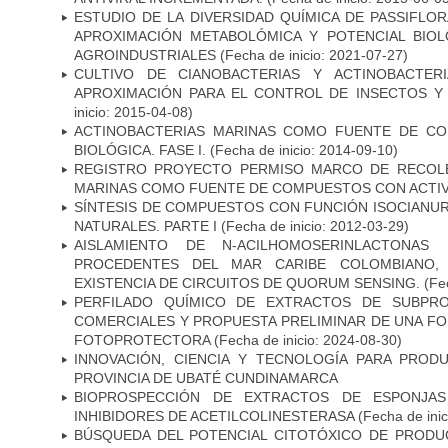
ESTUDIO DE LA DIVERSIDAD QUÍMICA DE PASSIFLOR
APROXIMACIÓN METABOLÓMICA Y POTENCIAL BIO
AGROINDUSTRIALES
(Fecha de inicio: 2021-07-27)
CULTIVO DE CIANOBACTERIAS Y ACTINOBACTER
APROXIMACIÓN PARA EL CONTROL DE INSECTOS Y
inicio: 2015-04-08)
ACTINOBACTERIAS MARINAS COMO FUENTE DE CO
BIOLÓGICA. FASE I.
(Fecha de inicio: 2014-09-10)
REGISTRO PROYECTO PERMISO MARCO DE RECOLE
MARINAS COMO FUENTE DE COMPUESTOS CON ACTIVID
SÍNTESIS DE COMPUESTOS CON FUNCIÓN ISOCIANU
NATURALES. PARTE I
(Fecha de inicio: 2012-03-29)
AISLAMIENTO DE N-ACILHOMOSERINLACTONAS
PROCEDENTES DEL MAR CARIBE COLOMBIANO,
EXISTENCIA DE CIRCUITOS DE QUORUM SENSING.
(Fec
PERFILADO QUÍMICO DE EXTRACTOS DE SUBPRO
COMERCIALES Y PROPUESTA PRELIMINAR DE UNA F
FOTOPROTECTORA
(Fecha de inicio: 2024-08-30)
INNOVACIÓN, CIENCIA Y TECNOLOGÍA PARA PRO
PROVINCIA DE UBATÉ CUNDINAMARCA
BIOPROSPECCIÓN DE EXTRACTOS DE ESPONJA
INHIBIDORES DE ACETILCOLINESTERASA
(Fecha de inic
BÚSQUEDA DEL POTENCIAL CITOTÓXICO DE PROD