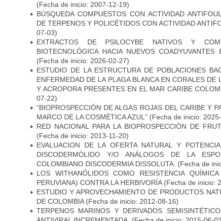
(Fecha de inicio: 2007-12-19)
BÚSQUEDA COMPUESTOS CON ACTIVIDAD ANTIFOULIN
DE TERPENOS Y POLICÉTIDOS CON ACTIVIDAD ANTI
07-03)
EXTRACTOS DE PSILOCYBE NATIVOS Y COME
BIOTECNOLÓGICA HACIA NUEVOS COADYUVANTES E
(Fecha de inicio: 2026-02-27)
ESTUDIO DE LA ESTRUCTURA DE POBLACIONES BAC
ENFERMEDAD DE LA PLAGA BLANCA EN CORALES DE
Y ACROPORA PRESENTES EN EL MAR CARIBE COLOM
07-22)
“BIOPROSPECCIÓN DE ALGAS ROJAS DEL CARIBE Y P
MARCO DE LA COSMÉTICA AZUL”
(Fecha de inicio: 2025
RED NACIONAL PARA LA BIOPROSPECCIÓN DE FRUT
(Fecha de inicio: 2013-11-20)
EVALUACION DE LA OFERTA NATURAL Y POTENCIA
DISCODERMÓLIDO Y/O ANÁLOGOS DE LA ESPO
COLOMBIANO DISCODERMIA DISSOLUTA.
(Fecha de ini
LOS WITHANÓLIDOS COMO RESISTENCIA QUÍMICA
PERUVIANA) CONTRA LA HERBIVORÍA
(Fecha de inicio: 
ESTUDIO Y APROVECHAMIENTO DE PRODUCTOS NAT
DE COLOMBIA
(Fecha de inicio: 2012-08-16)
TERPENOS MARINOS Y DERIVADOS SEMISINTÉTICO
ANTIVIRAL INCREMENTADA.
(Fecha de inicio: 2015-06-0