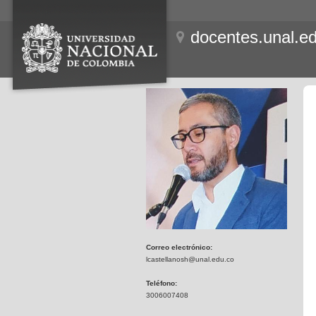
docentes.unal.e
Correo electrónico:
lcastellanosh@unal.edu.co
Teléfono:
3006007408