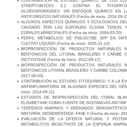
CONTRIBUCIÓN AL ESTUDIO QUÍMICO DE LOS CO
STREPTOMYCES 5.1 CONTRA EL FITOPATÓ
GLOEOSPORIOIDES: UN ENFOQUE QUÍMICO EN L
ANTIFÚNGICOS NATURALES
(Fecha de inicio: 2024-09-2
ALGUNOS ASPECTOS QUÍMICOS Y ECOLÓGICOS DE
CAUSADO POR LAS ESPONJAS CLIONA TENUIS Y
CORALES ARRECIFALES
(Fecha de inicio: 2004-03-20)
PERFIL METABÓLICO DE PSILOCYBE SPP EN DIF
CULTIVO LÍQUIDO
(Fecha de inicio: 2025-11-13)
BIOPROSPECCIÓN DE PRODUCTOS NATURALES 
BENTÓNICOS DEL LITORAL BRASILEÑO Y CARIBE C
DICTYOTEAE
(Fecha de inicio: 2012-09-17)
BIOPROSPECCIÓN DE PRODUCTOS NATURALES 
BENTÓNICOS LITORAL BRASILEÑO Y CARIBE COLOMBI
2017-08-03)
CONTRIBUCIÓN AL ESTUDIO FITOQUÍMICO Y A LA EV
ANTIINFLAMATORIA DE ALGUNAS ESPECIES DEL GÉ
inicio: 2014-09-11)
ESTUDIOS DE BIOPROSPECCIÓN DEL CORAL BLA
ELISABETHAE COMO FUENTE DE SUSTANCIAS ANTIINFL
TERPENOS MARINOS Y DERIVADOS SEMISINTÉTICO
ANTIVIRAL INCREMENTADA. FASE II
(Fecha de inicio: 20
EVALUACIÓN DE LA OFERTA NATURAL Y POTEN
METABOLITOS BIOACTIVOS DE LA ESPONJA MARIN