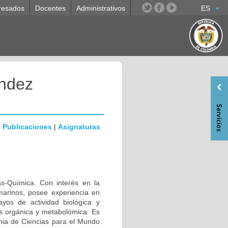
resados
Docentes
Administrativos
ES
andez
|
Publicaciones
|
Asignaturas
as-Química. Con interés en la
marinos, posee experiencia en
ayos de actividad biológica y
is orgánica y metabolómica. Es
emia de Ciencias para el Mundo