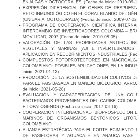
EN ALGAS Y OCTOCORALES.
(Fecha de inicio: 2019-09-
EXPRESIÓN DIFERENCIAL DE GENES DE RESPUES
RETO INMUNOLÓGICO EN EL CORAL BLANDO DEL G
(CNIDARIA: OCTOCORALIA)
(Fecha de inicio: 2009-07-22
PROGRAMA DE COOPERACION CIENTIFICA INTERNA
INTERCAMBIO DE INVESTIGADORES COLOMBIA – BR
MOVILIDAD, 2007
(Fecha de inicio: 2010-08-05)
VALORACIÓN DE LAS PROPIEDADES ANTIFOULIN
VEGETALES Y MARINAS (AJI E INVERTEBRADOS
APLICACIÓN EN RECUBRIMIENTOS INDUSTRIALES
(Fec
COMPUESTOS FOTOPROTECTORES EN MACROALGAS
COLOMBIANO: POSIBLES APLICACIONES EN LA INDU
inicio: 2021-01-13)
PROMOCIÓN DE LA SOSTENIBILIDAD EN CULTIVOS 
PARA EL PAÍS BASADA EN MANEJO BIOLÓGICO: ARRO
de inicio: 2021-05-28)
EVALUACIÓN Y CARACTERIZACIÓN DE UNA COLE
BACTERIANOS PROVENIENTES DEL CARIBE COLOMB
FITOPATÓGENOS
(Fecha de inicio: 2017-08-16)
COOPERACIÓN INTERNACIONAL- BIOPROSPECCIÓN
MARINOS DE ORGANISMOS BENTÓNICOS LITOR
COLOMBIANO
ALIANZA ESTRATÉGICA PARA EL FORTALECIMIENTO
DE PASIFLORAS Y AGUACATE EN ARAUCA FASE 