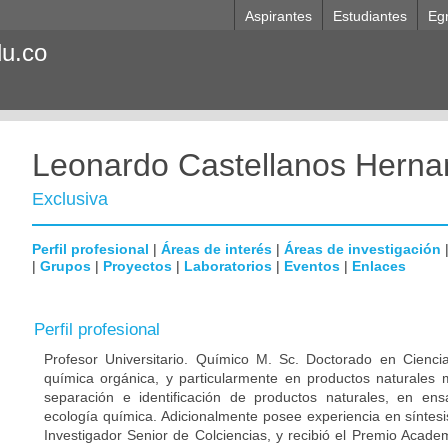
Aspirantes
Estudiantes
Eg
du.co
Leonardo Castellanos Hern
Exclusiva
Perfil profesional
|
Áreas de interés
|
Áreas de investigación
|
Grupos
|
Proyectos
|
Laboratorios
|
Eventos
|
Enlaces
Perfil profesional
Profesor Universitario. Químico M. Sc. Doctorado en Cienci
química orgánica, y particularmente en productos naturales 
separación e identificación de productos naturales, en ens
ecología química. Adicionalmente posee experiencia en síntes
Investigador Senior de Colciencias, y recibió el Premio Acad