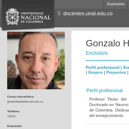
Aspirantes
docentes.unal.edu.co
Gonzalo H
Exclusiva
Perfil profesional
|
Áre
|
Grupos
|
Proyectos
Perfil profesional
Correo electrónico:
Profesor Titular de
gharboledab@unal.edu.co
Doctorado en Neuroci
de Colombia. Dedicad
Teléfono:
del envejecimiento.
11614
Extensión: