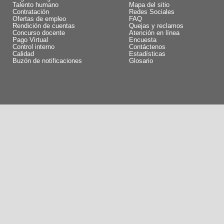
Talento humano
Mapa del sitio
Contratación
Redes Sociales
Ofertas de empleo
FAQ
Rendición de cuentas
Quejas y reclamos
Concurso docente
Atención en línea
Pago Virtual
Encuesta
Control interno
Contáctenos
Calidad
Estadísticas
Buzón de notificaciones
Glosario