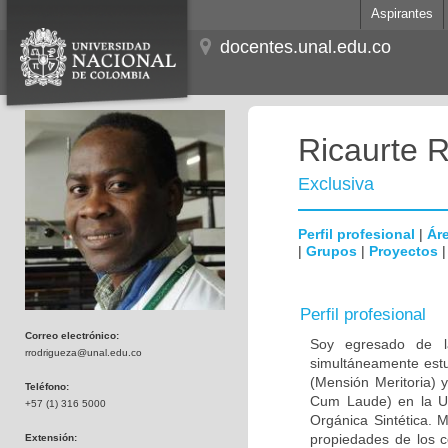
Aspirantes
docentes.unal.edu.co
Ricaurte 
Exclusiva
Perfil profesional
|
Áre
|
Grupos
|
Proyectos
Perfil profesional
Correo electrónico:
Soy egresado de l
rrodrigueza@unal.edu.co
simultáneamente estu
(Mensión Meritoria) 
Teléfono:
Cum Laude) en la Un
+57 (1) 316 5000
Orgánica Sintética. 
propiedades de los c
Extensión: