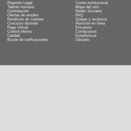
Régimen Legal
Correo institucional
Talento humano
Mapa del sitio
Contratación
Redes Sociales
Ofertas de empleo
FAQ
Rendición de cuentas
Quejas y reclamos
Concurso docente
Atención en línea
Pago Virtual
Encuesta
Control interno
Contáctenos
Calidad
Estadísticas
Buzón de notificaciones
Glosario