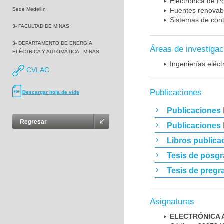
Electrónica de P
Sede Medellín
Fuentes renovab
Sistemas de cont
3- FACULTAD DE MINAS
3- DEPARTAMENTO DE ENERGÍA
Áreas de investigac
ELÉCTRICA Y AUTOMÁTICA - MINAS
Ingenierías eléct
CVLAC
Publicaciones
Descargar hoja de vida
Publicaciones 
Regresar
Publicaciones
Libros publica
Tesis de posg
Tesis de pregr
Asignaturas
ELECTRÓNICA 