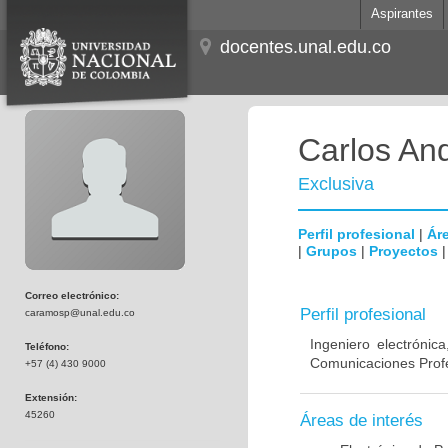
Aspirantes
docentes.unal.edu.co
Carlos An
Exclusiva
Perfil profesional
|
Áre
|
Grupos
|
Proyectos
Correo electrónico:
Perfil profesional
caramosp@unal.edu.co
Ingeniero electrónic
Teléfono:
Comunicaciones Profes
+57 (4) 430 9000
Extensión:
45260
Áreas de interés