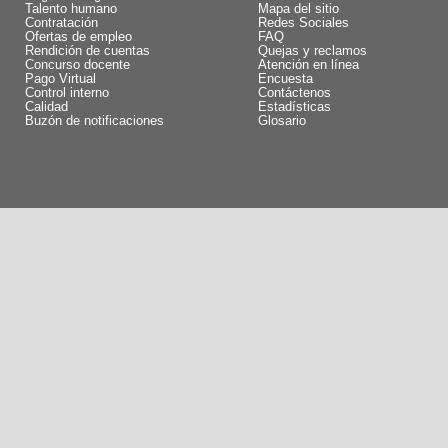
Talento humano
Mapa del sitio
Contratación
Redes Sociales
Ofertas de empleo
FAQ
Rendición de cuentas
Quejas y reclamos
Concurso docente
Atención en línea
Pago Virtual
Encuesta
Control interno
Contáctenos
Calidad
Estadísticas
Buzón de notificaciones
Glosario