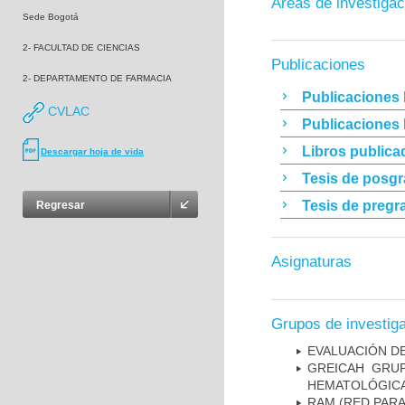
Áreas de investigac
Sede Bogotá
2- FACULTAD DE CIENCIAS
Publicaciones
2- DEPARTAMENTO DE FARMACIA
Publicaciones 
CVLAC
Publicaciones
Libros publica
Descargar hoja de vida
Tesis de posg
Tesis de pregr
Regresar
Asignaturas
Grupos de investig
EVALUACIÓN DE
GREICAH ­ GR
HEMATOLÓGIC
RAM (RED PAR