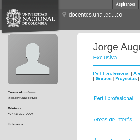
Aspirantes
docentes.unal.edu.co
Jorge Aug
Exclusiva
Perfil profesional
|
Áre
|
Grupos
|
Proyectos
Correo electrónico:
Perfil profesional
jadiazr@unal.edu.co
Teléfono:
+57 (1) 316 5000
Áreas de interés
Extensión:
---