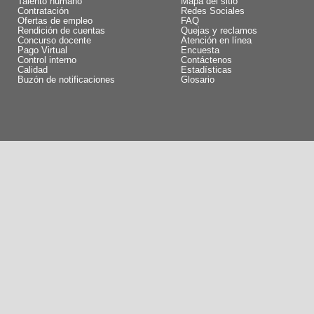
Talento humano
Mapa del sitio
Contratación
Redes Sociales
Ofertas de empleo
FAQ
Rendición de cuentas
Quejas y reclamos
Concurso docente
Atención en línea
Pago Virtual
Encuesta
Control interno
Contáctenos
Calidad
Estadísticas
Buzón de notificaciones
Glosario