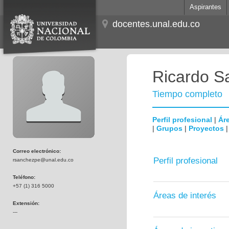
Aspirantes
docentes.unal.edu.co
Ricardo S
Tiempo completo
Perfil profesional
|
Áre
|
Grupos
|
Proyectos
Correo electrónico:
Perfil profesional
rsanchezpe@unal.edu.co
Teléfono:
+57 (1) 316 5000
Áreas de interés
Extensión:
---