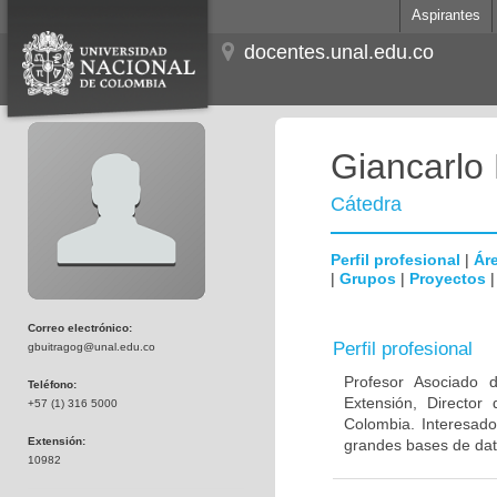
Aspirantes
docentes.unal.edu.co
Giancarlo 
Cátedra
Perfil profesional
|
Áre
|
Grupos
|
Proyectos
Correo electrónico:
Perfil profesional
gbuitragog@unal.edu.co
Profesor Asociado 
Teléfono:
Extensión, Director 
+57 (1) 316 5000
Colombia. Interesado
Extensión:
grandes bases de dato
10982