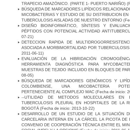
TRAPECIO AMAZÓNICO. (PARTE 1- PUERTO NARIÑO)
(
BÚSQUEDA DE MARCADORES LIPÍDICOS RELACIONADO
MICOBACTERIAS Y ESTUDIO DE SU DISTRIBUCION E
TUBERCULOSIS AISLADAS DE NUESTRO ENTORNO
(Fec
DISEÑO BIOINFORMÁTICO, SÍNTESIS Y EVALUAC
PÉPTIDOS CON POTENCIAL ACTIVIDAD ANTITUBERC
07-21)
DETECCION RAPIDA DE MULTIDROGORRESISTENC
ASOCIADA A MORBIMORTALIDAD POR TUBERCULOSIS
2011-06-11)
EVALUACIÓN DE LA HIBRIDACIÓN CROMOGÉNIC
HERRAMIENTA DIAGNÓSTICA PARA MYCOBACTE
MUESTRAS DE TEJIDO INCLUIDO EN BLOQUES DE PAR
08-05)
BÚSQUEDA DE MARCADORES GENÓMICOS Y LIPÍD
COLOMBIENSE, UNA MICOBACTERIA POTEN
PERTENECIENTE AL COMPLEJO MAC
(Fecha de inicio: 
--UTILIDAD DE METODOS MOLECULARES EN 
TUBERCULOSIS PLEURAL EN HOSPITALES DE LA R
BOGOTÁ
(Fecha de inicio: 2013-10-22)
DESARROLLO DE UN ESTUDIO DE LA SITUACIÓN D
CARCELARIA INTERNA EN LA CÁRCEL LA PICOTA D
CONVENIO DE COOPERACIÓN TÉCNICA ENTRE EL MIN