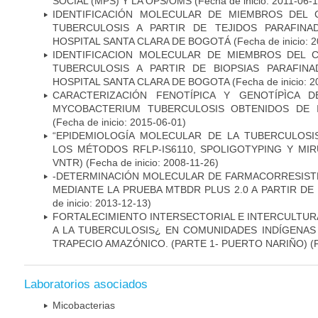
SOCIAL (MPS) Y LA OPS/OMS
(Fecha de inicio: 2011-06-1
IDENTIFICACIÓN MOLECULAR DE MIEMBROS DEL
TUBERCULOSIS A PARTIR DE TEJIDOS PARAFIN
HOSPITAL SANTA CLARA DE BOGOTÁ
(Fecha de inicio: 
IDENTIFICACION MOLECULAR DE MIEMBROS DEL 
TUBERCULOSIS A PARTIR DE BIOPSIAS PARAFIN
HOSPITAL SANTA CLARA DE BOGOTA
(Fecha de inicio: 
CARACTERIZACIÓN FENOTÍPICA Y GENOTÍPÌCA D
MYCOBACTERIUM TUBERCULOSIS OBTENIDOS DE I
(Fecha de inicio: 2015-06-01)
“EPIDEMIOLOGÍA MOLECULAR DE LA TUBERCULOSI
LOS MÉTODOS RFLP-IS6110, SPOLIGOTYPING Y MIRUS
VNTR)
(Fecha de inicio: 2008-11-26)
-DETERMINACIÓN MOLECULAR DE FARMACORRESISTE
MEDIANTE LA PRUEBA MTBDR PLUS 2.0 A PARTIR D
de inicio: 2013-12-13)
FORTALECIMIENTO INTERSECTORIAL E INTERCULTURA
A LA TUBERCULOSIS¿ EN COMUNIDADES INDÍGENAS
TRAPECIO AMAZÓNICO. (PARTE 1- PUERTO NARIÑO)
(
Laboratorios asociados
Micobacterias