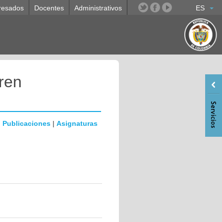
resados
Docentes
Administrativos
ES
ren
|
Publicaciones
|
Asignaturas