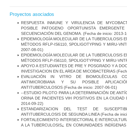
Proyectos asociados
RESPUESTA INMUNE Y VIRULENCIA DE MYCOBAC
POSIBLE PATOGENO OPORTUNISTA EMERGENTE E
SECUENCIACIÓN DEL GENOMA.
(Fecha de inicio: 2013-
EPIDEMIOLOGÍA MOLECULAR DE LA TUBERCULOSIS E
MÉTODOS RFLP-IS6110, SPOLIGOTYPING Y MIRU-VNTR"
2007-08-01)
EPIDEMIOLOGÍA MOLECULAR DE LA TUBERCULOSIS E
MÉTODOS RFLP-IS6110, SPOLIGOTYPING Y MIRU-VNT
APOYO A ESTUDIANTES DE PRE Y POSGRADO Y A DO
INVESTIGACION EN EL AREA DE MICOBACTERIAS
(Fecha
EVALUACIÓN IN VITRO DE BIOMOLÉCULAS CO
ANTIMICROBIANA Y SU POSIBLE APLICAC
ANTITUBERCULOSOS
(Fecha de inicio: 2007-06-01)
--ESTUDIO PILOTO PARA LA DETERMINACIÓN DE ANT
ORINA DE PACIENTES VIH POSITIVOS EN LA CIUDAD
2014-09-22)
ESTANDARIZACION DEL TEST DE SUSCEPTIB
ANTITUBERCULOSIS DE SEGUNDA LINEA
(Fecha de inic
FORTALECIMIENTO INTERSECTORIAL E INTERCULTURA
A LA TUBERCULOSIS¿ EN COMUNIDADES INDÍGENAS