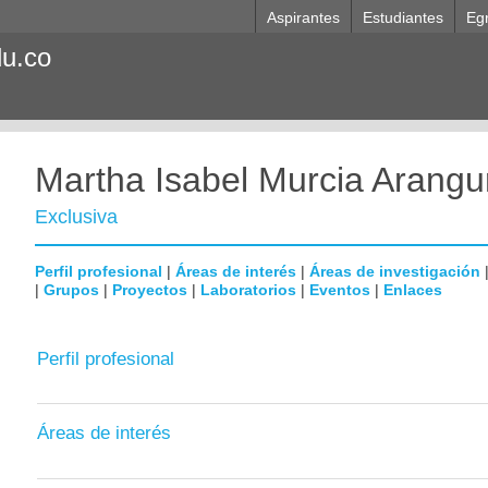
Aspirantes
Estudiantes
Eg
du.co
Martha Isabel Murcia Arangu
Exclusiva
Perfil profesional
|
Áreas de interés
|
Áreas de investigación
|
Grupos
|
Proyectos
|
Laboratorios
|
Eventos
|
Enlaces
Perfil profesional
Áreas de interés