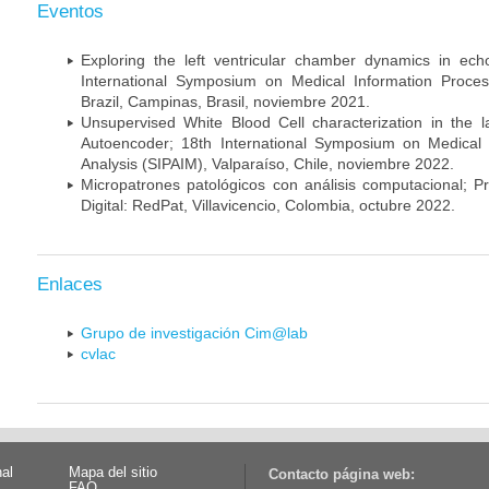
Eventos
Exploring the left ventricular chamber dynamics in ec
International Symposium on Medical Information Proces
Brazil, Campinas, Brasil, noviembre 2021.
Unsupervised White Blood Cell characterization in the l
Autoencoder; 18th International Symposium on Medical 
Analysis (SIPAIM), Valparaíso, Chile, noviembre 2022.
Micropatrones patológicos con análisis computacional; P
Digital: RedPat, Villavicencio, Colombia, octubre 2022.
Enlaces
Grupo de investigación Cim@lab
cvlac
nal
Mapa del sitio
Contacto página web:
FAQ