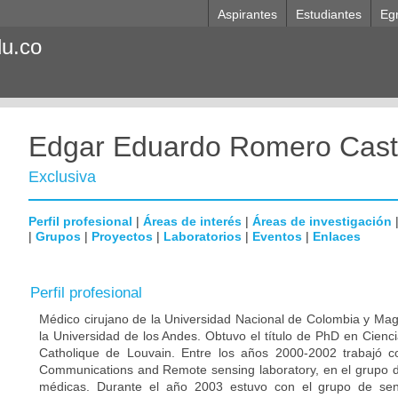
Aspirantes
Estudiantes
Eg
du.co
Edgar Eduardo Romero Cast
Exclusiva
Perfil profesional
|
Áreas de interés
|
Áreas de investigación
|
Grupos
|
Proyectos
|
Laboratorios
|
Eventos
|
Enlaces
Perfil profesional
Médico cirujano de la Universidad Nacional de Colombia y Magi
la Universidad de los Andes. Obtuvo el título de PhD en Cienc
Catholique de Louvain. Entre los años 2000-2002 trabajó 
Communications and Remote sensing laboratory, en el grupo
médicas. Durante el año 2003 estuvo con el grupo de sen