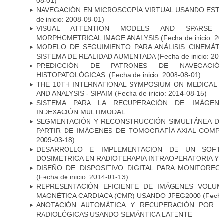
08-01)
NAVEGACIÓN EN MICROSCOPÍA VIRTUAL USANDO ES
de inicio: 2008-08-01)
VISUAL ATTENTION MODELS AND SPARSE 
MORPHOMETRICAL IMAGE ANALYSIS
(Fecha de inicio: 
MODELO DE SEGUIMIENTO PARA ANÁLISIS CINEMÁ
SISTEMA DE REALIDAD AUMENTADA
(Fecha de inicio: 2
PREDICCIÓN DE PATRONES DE NAVEGACI
HISTOPATOLÓGICAS.
(Fecha de inicio: 2008-08-01)
THE 10TH INTERNATIONAL SYMPOSIUM ON MEDICAL
AND ANALYSIS - SIPAIM
(Fecha de inicio: 2014-08-15)
SISTEMA PARA LA RECUPERACIÓN DE IMÁGEN
INDEXACIÓN MULTIMODAL
SEGMENTACIÓN Y RECONSTRUCCIÓN SIMULTÁNEA D
PARTIR DE IMÁGENES DE TOMOGRAFÍA AXIAL COM
2009-03-18)
DESARROLLO E IMPLEMENTACION DE UN SOFT
DOSIMETRICA EN RADIOTERAPIA INTRAOPERATORIA 
DISEÑO DE DISPOSITIVO DIGITAL PARA MONITORE
(Fecha de inicio: 2014-01-13)
REPRESENTACIÓN EFICIENTE DE IMÁGENES VOLU
MAGNÉTICA CARDIACA (CMR) USANDO JPEG2000
(Fech
ANOTACIÓN AUTOMÁTICA Y RECUPERACIÓN POR 
RADIOLÓGICAS USANDO SEMÁNTICA LATENTE