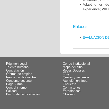
Adapting or de
experience; VIII
Enlaces
EVALUACION DE
Régimen Legal
Correo institucional
Talento humano
Mapa del sitio
Contratación
Redes Sociales
Ofertas de empleo
FAQ
Rendición de cuentas
Quejas y reclamos
Concurso docente
Atención en línea
Pago Virtual
Encuesta
Control interno
Contáctenos
Calidad
Estadísticas
Buzón de notificaciones
Glosario