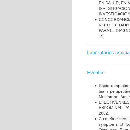
EN SALUD, EN 
INVESTIGACIO
INVESTIGACIÓ
CONCORDANCI
RECOLECTADO 
PARA EL DIAGN
15)
Laboratorios asoci
Eventos
Rapid adaptation
team perspectiv
Melbourne, Austr
EFECTIVENNE
ABDOMINAL PAI
2002.
Cost-effectivene
symptoms of low
Obstetrics, Roma,