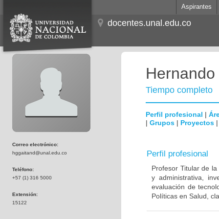
Aspirantes
docentes.unal.edu.co
Hernando 
Tiempo completo
Perfil profesional
|
Áre
|
Grupos
|
Proyectos
Correo electrónico:
Perfil profesional
hggaitand@unal.edu.co
Profesor Titular de l
Teléfono:
y administrativa, in
+57 (1) 316 5000
evaluación de tecnol
Extensión:
Políticas en Salud, cl
15122