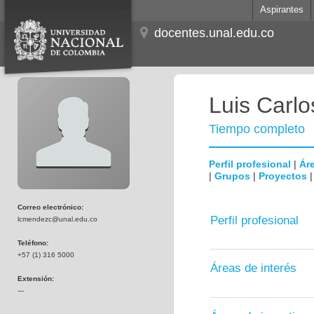
Aspirantes
docentes.unal.edu.co
Luis Carl
Tiempo completo
Perfil profesional
|
Áre
|
Grupos
|
Proyectos
Correo electrónico:
Perfil profesional
lcmendezc@unal.edu.co
Teléfono:
+57 (1) 316 5000
Áreas de interés
Extensión:
---