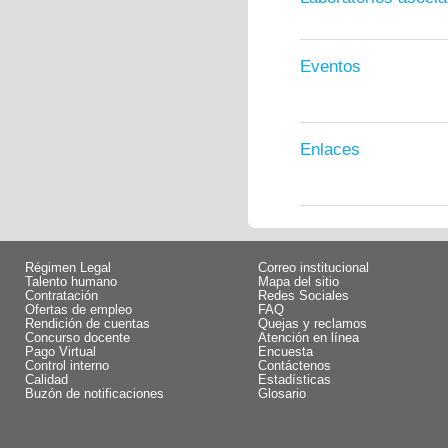
Eventos
Enlaces
Régimen Legal
Correo institucional
Talento humano
Mapa del sitio
Contratación
Redes Sociales
Ofertas de empleo
FAQ
Rendición de cuentas
Quejas y reclamos
Concurso docente
Atención en línea
Pago Virtual
Encuesta
Control interno
Contáctenos
Calidad
Estadísticas
Buzón de notificaciones
Glosario