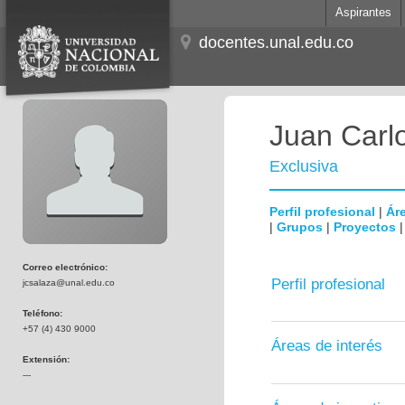
Aspirantes
docentes.unal.edu.co
Juan Carl
Exclusiva
Perfil profesional
|
Áre
|
Grupos
|
Proyectos
Correo electrónico:
Perfil profesional
jcsalaza@unal.edu.co
Teléfono:
+57 (4) 430 9000
Áreas de interés
Extensión:
---