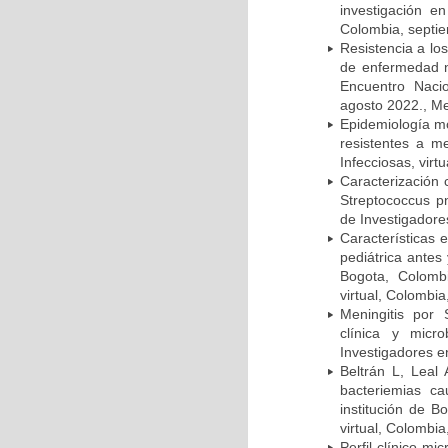
investigación e
Colombia, septi
Resistencia a lo
de enfermedad n
Encuentro Nacio
agosto 2022., Me
Epidemiología m
resistentes a m
Infecciosas, virt
Caracterización 
Streptococcus p
de Investigadore
Características 
pediátrica antes
Bogota, Colombi
virtual, Colombi
Meningitis por
clínica y micr
Investigadores e
Beltrán L, Leal
bacteriemias c
institución de B
virtual, Colombi
Perfil clínico m