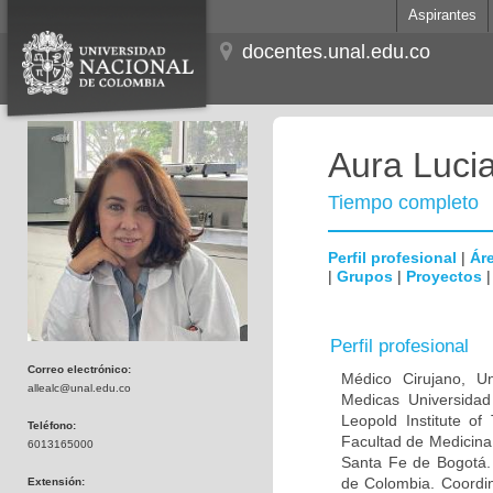
Aspirantes
docentes.unal.edu.co
Aura Lucia
Tiempo completo
Perfil profesional
|
Áre
|
Grupos
|
Proyectos
Perfil profesional
Correo electrónico:
Médico Cirujano, Un
allealc@unal.edu.co
Medicas Universidad 
Leopold Institute of
Teléfono:
Facultad de Medicina
6013165000
Santa Fe de Bogotá. I
de Colombia. Coordin
Extensión: