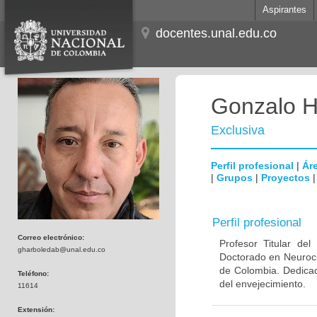
Aspirantes
docentes.unal.edu.co
Gonzalo H
Exclusiva
Perfil profesional
|
Áre
|
Grupos
|
Proyectos
Perfil profesional
Correo electrónico:
Profesor Titular de
gharboledab@unal.edu.co
Doctorado en Neuroci
de Colombia. Dedicad
Teléfono:
del envejecimiento.
11614
Extensión: