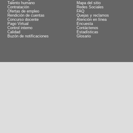
Talento humano
Mapa del sitio
Contratación
Redes Sociales
Ofertas de empleo
FAQ
Rendición de cuentas
Quejas y reclamos
Concurso docente
Atención en línea
Pago Virtual
Encuesta
Control interno
Contáctenos
Calidad
Estadísticas
Buzón de notificaciones
Glosario