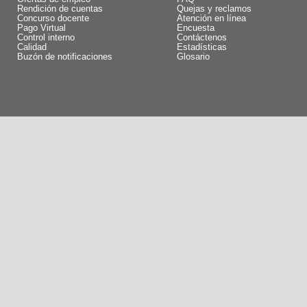
Rendición de cuentas
Quejas y reclamos
Concurso docente
Atención en línea
Pago Virtual
Encuesta
Control interno
Contáctenos
Calidad
Estadísticas
Buzón de notificaciones
Glosario