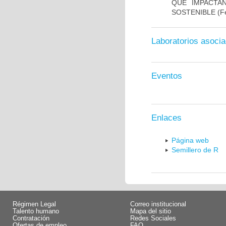
QUE IMPACTAN
SOSTENIBLE
(Fe
Laboratorios asoci
Eventos
Enlaces
Página web
Semillero de R
Régimen Legal
Correo institucional
Talento humano
Mapa del sitio
Contratación
Redes Sociales
Ofertas de empleo
FAQ