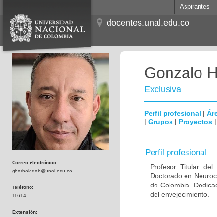
Aspirantes
docentes.unal.edu.co
Gonzalo H
Exclusiva
Perfil profesional
|
Áre
|
Grupos
|
Proyectos
Perfil profesional
Correo electrónico:
Profesor Titular de
gharboledab@unal.edu.co
Doctorado en Neuroci
de Colombia. Dedicad
Teléfono:
del envejecimiento.
11614
Extensión: