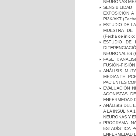
NEURONAS ME
SENSIBILIDA
EXPOSICIÓN A
PI3K/AKT
(Fecha 
ESTUDIO DE LA
MUESTRA DE 
(Fecha de inicio
ESTUDIO DE 
DIFERENCIA
NEURONALES
(
FASE II: ANÁLI
FUSIÓN-FISIÓN
ANÁLISIS MUT
MEDIANTE PC
PACIENTES CON
EVALUACIÓN N
AGONISTAS D
ENFERMEDAD D
ANÁLISIS DEL 
A LA INSULINA 
NEURONAS Y E
PROGRAMA NA
ESTADÍSTICA 
ENFERMEDAD D