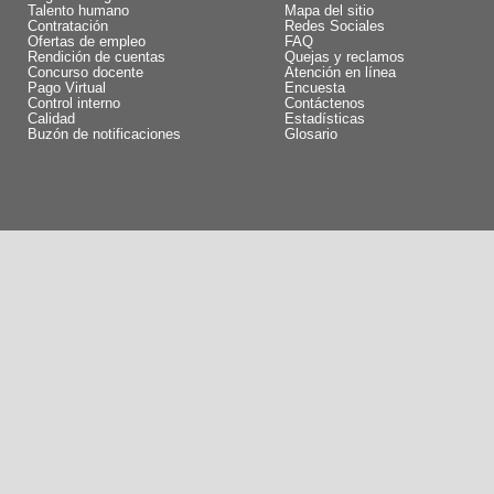
Talento humano
Mapa del sitio
Contratación
Redes Sociales
Ofertas de empleo
FAQ
Rendición de cuentas
Quejas y reclamos
Concurso docente
Atención en línea
Pago Virtual
Encuesta
Control interno
Contáctenos
Calidad
Estadísticas
Buzón de notificaciones
Glosario