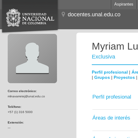
Aspirantes
docentes.unal.edu.co
Myriam Lu
Exclusiva
Perfil profesional
|
Áre
|
Grupos
|
Proyectos
Correo electrónico:
Perfil profesional
mlnavarretej@unal.edu.co
Teléfono:
+57 (1) 316 5000
Áreas de interés
Extensión:
---