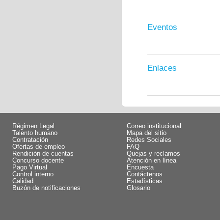
Eventos
Enlaces
Régimen Legal
Correo institucional
Talento humano
Mapa del sitio
Contratación
Redes Sociales
Ofertas de empleo
FAQ
Rendición de cuentas
Quejas y reclamos
Concurso docente
Atención en línea
Pago Virtual
Encuesta
Control interno
Contáctenos
Calidad
Estadísticas
Buzón de notificaciones
Glosario