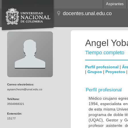
Aspirantes
docentes.unal.edu.co
Angel Yob
Tiempo completo
Perfil profesional
|
Áre
|
Grupos
|
Proyectos
Correo electrónico:
Perfil profesional
aysanchezm@unal.edu.co
Médico cirujano egre
Teléfono:
1994, especialista e
3504968321
de esta misma Univer
Extensión:
programa de doble ti
15177
(UQAC), Gestor y Ge
profesor asistente 