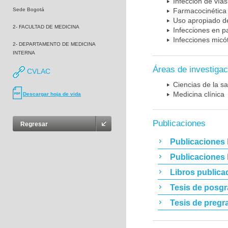
Infección de vías
Sede Bogotá
Farmacocinética 
Uso apropiado d
2- FACULTAD DE MEDICINA
Infecciones en p
Infecciones micó
2- DEPARTAMENTO DE MEDICINA
INTERNA
Áreas de investigac
CVLAC
Ciencias de la sa
Medicina clínica
Descargar hoja de vida
Publicaciones
Regresar
Publicaciones 
Publicaciones
Libros publica
Tesis de posg
Tesis de pregr