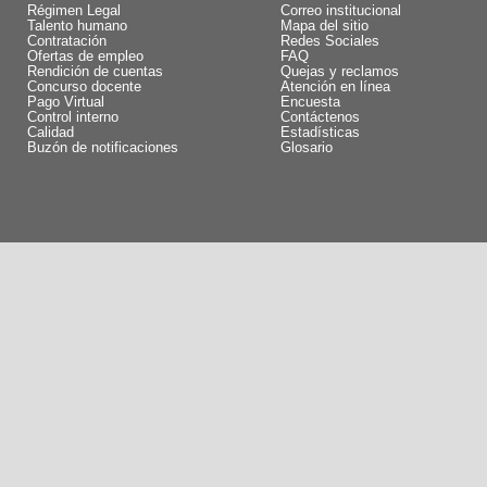
Régimen Legal
Correo institucional
Talento humano
Mapa del sitio
Contratación
Redes Sociales
Ofertas de empleo
FAQ
Rendición de cuentas
Quejas y reclamos
Concurso docente
Atención en línea
Pago Virtual
Encuesta
Control interno
Contáctenos
Calidad
Estadísticas
Buzón de notificaciones
Glosario