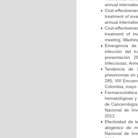
annual internati
Cost-effectivene
treatment of inv
annual internati
Cost-effectiven
treatment of in
meeting, Washing
Emergencia de 
infección del t
presentación 2
Infecciosas, Arm
Tendencia de l
pneumoniae en p
285; VIII Encuen
Colombia, mayo 
Farmacocinétic
hematológicas y n
de Cancerología,
Nacional de Inv
2012.
Efectividad de l
alogénico de me
Nacional de Inv