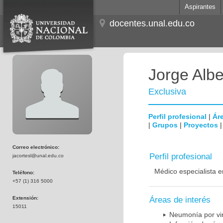
Aspirantes
docentes.unal.edu.co
Jorge Albe
Exclusiva
Perfil profesional
|
Áre
|
Grupos
|
Proyectos
Correo electrónico:
Perfil profesional
jacortesl@unal.edu.co
Médico especialista e
Teléfono:
+57 (1) 316 5000
Extensión:
Áreas de interés
15011
Neumonía por vi