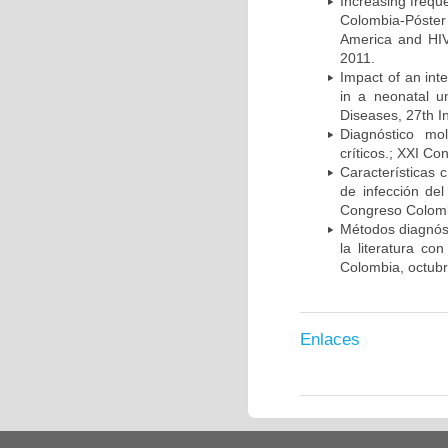
Increasing frequ
Colombia-Póster
America and HIV
2011.
Impact of an int
in a neonatal u
Diseases, 27th I
Diagnóstico mo
críticos.; XXI C
Características 
de infección del
Congreso Colombi
Métodos diagnóst
la literatura co
Colombia, octub
Enlaces