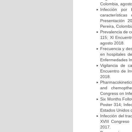
Colombia, agost
Infección por 
característica
Presentación 2
Pereira, Colombi
Prevalencia de c
115; XI Encuent
agosto 2018.
Frecuencia y des
en hospitales d
Enfermedades Inf
Vigilancia de 
Encuentro de In
2018.
Pharmacokinetics
and chemopther
Congress on Infe
Six Months Follow
Poster 314; Infe
Estados Unidos d
Infección del tra
XVIII Congreso
2017.