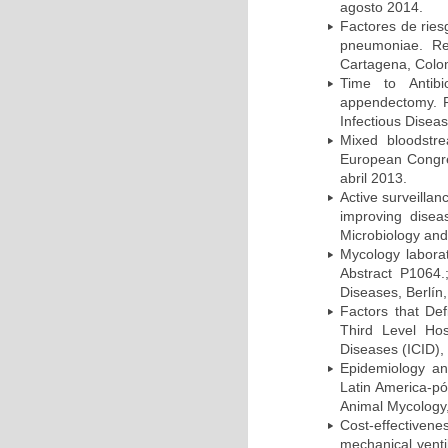
agosto 2014.
Factores de ries
pneumoniae. Re
Cartagena, Colo
Time to Antibio
appendectomy. P
Infectious Disea
Mixed bloodstr
European Congres
abril 2013.
Active surveillan
improving dise
Microbiology and 
Mycology laborat
Abstract P1064.
Diseases, Berlín,
Factors that Def
Third Level Hos
Diseases (ICID), 
Epidemiology and
Latin America-pó
Animal Mycology,
Cost-effectivene
mechanical vent