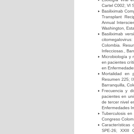
Cartel C002; VI 
Basiliximab Comp
Transplant Reci
Annual Intersci
Washington, Est
Basiliximab vers
citomegalovirus:
Colombia. Resum
Infecciosas., Ba
Microbiología y 
en pacientes crí
en Enfermedades 
Mortalidad en 
Resumen 225; IX
Barranquilla, Co
Frecuencia y d
pacientes en uni
de tercer nivel 
Enfermedades Inf
Tuberculosis en
Congreso Colomb
Características
SPE-26; XXIII 