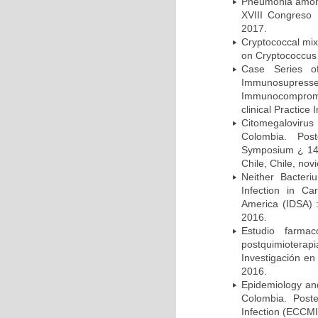
Pneumonia among 
XVIII Congreso
2017.
Cryptococcal mix
on Cryptococcus 
Case Series o
Immunosupress
Immunocompromi
clinical Practice
Citomegalovirus
Colombia. Pos
Symposium ¿ 14th
Chile, Chile, no
Neither Bacteri
Infection in Ca
America (IDSA) 
2016.
Estudio farmac
postquimiotera
Investigación en
2016.
Epidemiology and 
Colombia. Post
Infection (ECCMI