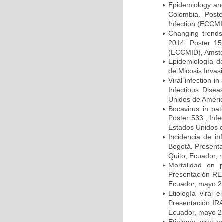
Epidemiology and 
Colombia. Post
Infection (ECCMI
Changing trends
2014. Poster 15
(ECCMID), Amster
Epidemiología d
de Micosis Invas
Viral infection i
Infectious Dise
Unidos de Améric
Bocavirus in pat
Poster 533.; Inf
Estados Unidos d
Incidencia de i
Bogotá. Presenta
Quito, Ecuador,
Mortalidad en 
Presentación RE
Ecuador, mayo 2
Etiología viral
Presentación IRA
Ecuador, mayo 2
Etiología viral