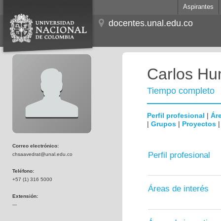
Aspirantes
docentes.unal.edu.co
Carlos Hum
Tiempo completo
Perfil profesional
|
Áre
|
Grupos
|
Proyectos
Correo electrónico:
Perfil profesional
chsaavedrat@unal.edu.co
Teléfono:
+57 (1) 316 5000
Áreas de interés
Extensión:
---