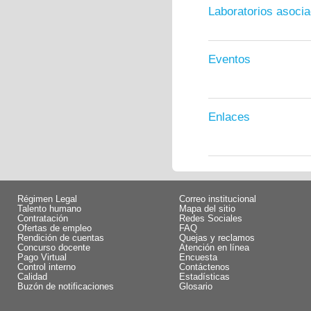
Laboratorios asoci
Eventos
Enlaces
Régimen Legal
Correo institucional
Talento humano
Mapa del sitio
Contratación
Redes Sociales
Ofertas de empleo
FAQ
Rendición de cuentas
Quejas y reclamos
Concurso docente
Atención en línea
Pago Virtual
Encuesta
Control interno
Contáctenos
Calidad
Estadísticas
Buzón de notificaciones
Glosario