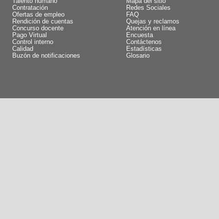
Talento humano
Mapa del sitio
Contratación
Redes Sociales
Ofertas de empleo
FAQ
Rendición de cuentas
Quejas y reclamos
Concurso docente
Atención en línea
Pago Virtual
Encuesta
Control interno
Contáctenos
Calidad
Estadísticas
Buzón de notificaciones
Glosario