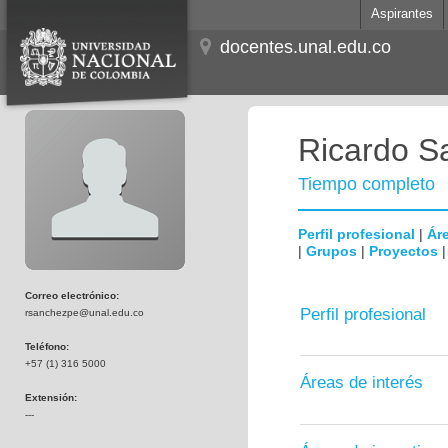
Aspirantes
docentes.unal.edu.co
Ricardo S
Tiempo completo
Perfil profesional
|
Áre
|
Grupos
|
Proyectos
Correo electrónico:
Perfil profesional
rsanchezpe@unal.edu.co
Teléfono:
+57 (1) 316 5000
Áreas de interés
Extensión:
---