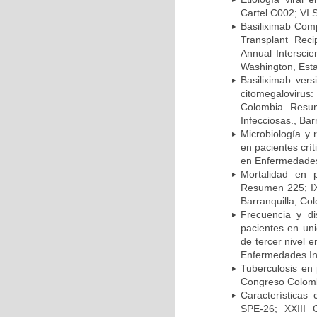
Cartel C002; VI 
Basiliximab Comp
Transplant Reci
Annual Intersci
Washington, Est
Basiliximab vers
citomegalovirus:
Colombia. Resum
Infecciosas., Ba
Microbiología y 
en pacientes crí
en Enfermedades 
Mortalidad en 
Resumen 225; IX
Barranquilla, Co
Frecuencia y d
pacientes en uni
de tercer nivel 
Enfermedades Inf
Tuberculosis en
Congreso Colomb
Características
SPE-26; XXIII 