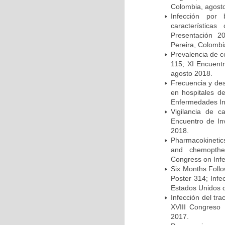
Colombia, agost
Infección por 
característica
Presentación 2
Pereira, Colombi
Prevalencia de c
115; XI Encuent
agosto 2018.
Frecuencia y des
en hospitales d
Enfermedades Inf
Vigilancia de 
Encuentro de In
2018.
Pharmacokinetics
and chemopther
Congress on Infe
Six Months Follow
Poster 314; Infe
Estados Unidos d
Infección del tra
XVIII Congreso
2017.