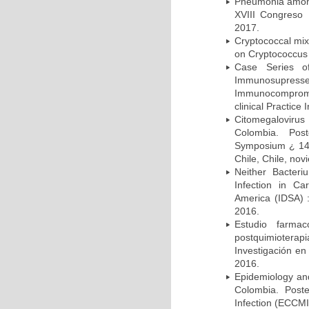
Pneumonia among 
XVIII Congreso
2017.
Cryptococcal mix
on Cryptococcus 
Case Series o
Immunosupress
Immunocompromi
clinical Practice
Citomegalovirus
Colombia. Pos
Symposium ¿ 14th
Chile, Chile, no
Neither Bacteri
Infection in Ca
America (IDSA) 
2016.
Estudio farmac
postquimiotera
Investigación en
2016.
Epidemiology and 
Colombia. Post
Infection (ECCMI