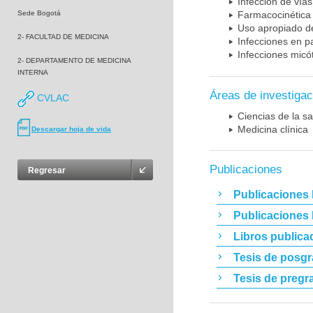
Infección de vías
Sede Bogotá
Farmacocinética 
Uso apropiado d
2- FACULTAD DE MEDICINA
Infecciones en p
Infecciones micó
2- DEPARTAMENTO DE MEDICINA
INTERNA
Áreas de investigac
CVLAC
Ciencias de la sa
Medicina clínica
Descargar hoja de vida
Publicaciones
Regresar
Publicaciones 
Publicaciones
Libros publica
Tesis de posg
Tesis de pregr