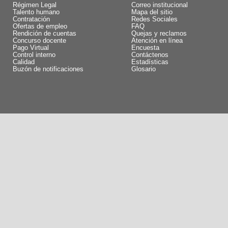
Régimen Legal
Correo institucional
Talento humano
Mapa del sitio
Contratación
Redes Sociales
Ofertas de empleo
FAQ
Rendición de cuentas
Quejas y reclamos
Concurso docente
Atención en línea
Pago Virtual
Encuesta
Control interno
Contáctenos
Calidad
Estadísticas
Buzón de notificaciones
Glosario