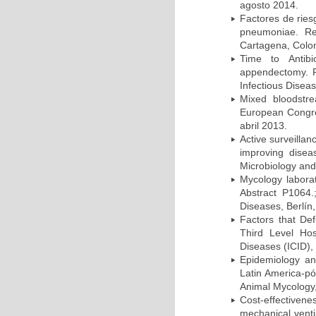
agosto 2014.
Factores de ries
pneumoniae. Re
Cartagena, Colo
Time to Antibio
appendectomy. P
Infectious Disea
Mixed bloodstr
European Congres
abril 2013.
Active surveillan
improving dise
Microbiology and 
Mycology laborat
Abstract P1064.
Diseases, Berlín,
Factors that Def
Third Level Hos
Diseases (ICID), 
Epidemiology and
Latin America-pó
Animal Mycology,
Cost-effectivene
mechanical vent