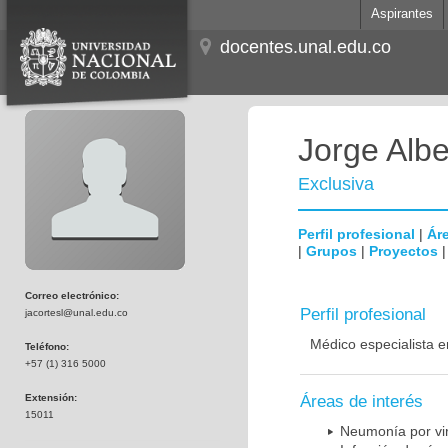
Aspirantes
docentes.unal.edu.co
Jorge Albe
Exclusiva
Perfil profesional
|
Áre
|
Grupos
|
Proyectos
Correo electrónico:
Perfil profesional
jacortesl@unal.edu.co
Médico especialista e
Teléfono:
+57 (1) 316 5000
Extensión:
Áreas de interés
15011
Neumonía por vi