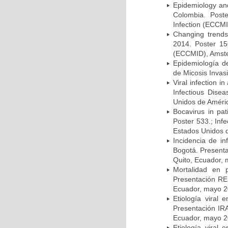
Epidemiology and 
Colombia. Post
Infection (ECCMI
Changing trends
2014. Poster 15
(ECCMID), Amster
Epidemiología d
de Micosis Invas
Viral infection i
Infectious Dise
Unidos de Améric
Bocavirus in pat
Poster 533.; Inf
Estados Unidos d
Incidencia de i
Bogotá. Presenta
Quito, Ecuador,
Mortalidad en 
Presentación RE
Ecuador, mayo 2
Etiología viral
Presentación IRA
Ecuador, mayo 2
Etiología viral