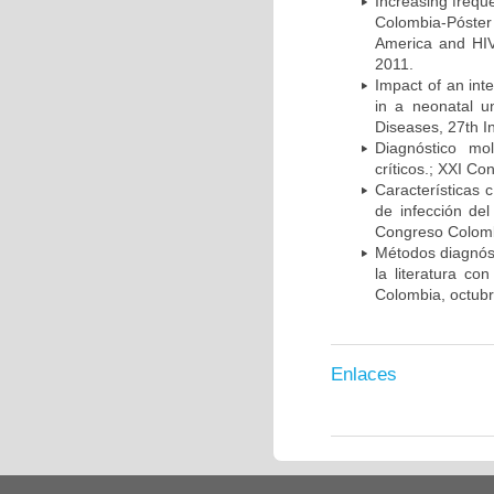
Increasing frequ
Colombia-Póster
America and HIV
2011.
Impact of an int
in a neonatal u
Diseases, 27th I
Diagnóstico mo
críticos.; XXI C
Características 
de infección del
Congreso Colombi
Métodos diagnóst
la literatura co
Colombia, octub
Enlaces