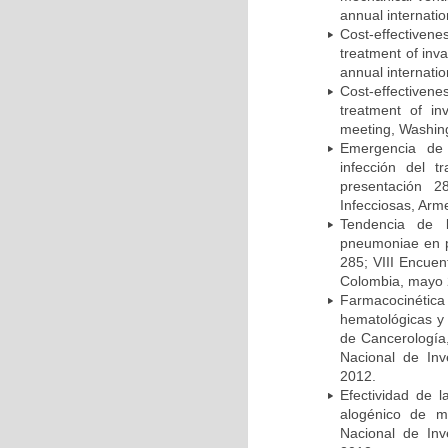
annual internati
Cost-effectivene
treatment of inv
annual internati
Cost-effectiven
treatment of in
meeting, Washing
Emergencia de 
infección del t
presentación 2
Infecciosas, Arm
Tendencia de l
pneumoniae en p
285; VIII Encuen
Colombia, mayo 
Farmacocinétic
hematológicas y n
de Cancerología,
Nacional de Inv
2012.
Efectividad de l
alogénico de me
Nacional de Inv