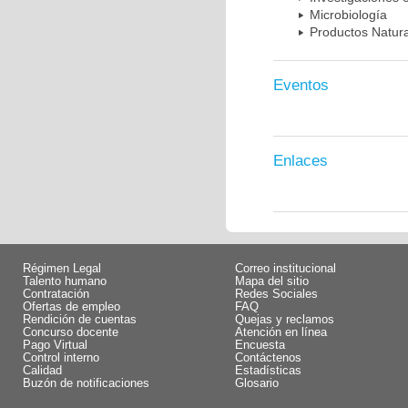
Microbiología
Productos Natura
Eventos
Enlaces
Régimen Legal
Correo institucional
Talento humano
Mapa del sitio
Contratación
Redes Sociales
Ofertas de empleo
FAQ
Rendición de cuentas
Quejas y reclamos
Concurso docente
Atención en línea
Pago Virtual
Encuesta
Control interno
Contáctenos
Calidad
Estadísticas
Buzón de notificaciones
Glosario