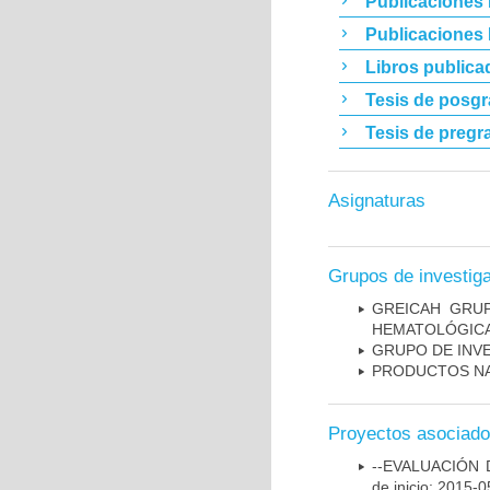
Publicaciones 
Publicaciones
Libros publica
Tesis de posg
Tesis de pregr
Asignaturas
Grupos de investig
GREICAH ­ GR
HEMATOLÓGIC
GRUPO DE INV
PRODUCTOS NA
Proyectos asociad
--EVALUACIÓN 
de inicio: 2015-0