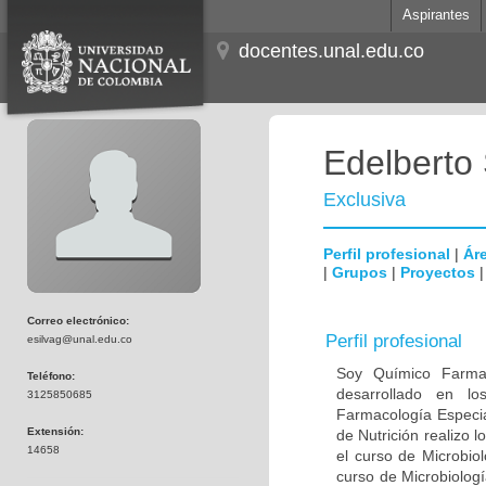
Aspirantes
docentes.unal.edu.co
Edelberto
Exclusiva
Perfil profesional
|
Áre
|
Grupos
|
Proyectos
Correo electrónico:
Perfil profesional
esilvag@unal.edu.co
Soy Químico Farmac
Teléfono:
desarrollado en lo
3125850685
Farmacología Especial
Extensión:
de Nutrición realizo l
14658
el curso de Microbio
curso de Microbiolog