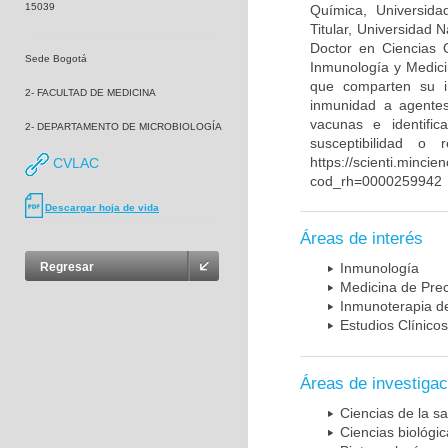
15039
Química, Universida
Titular, Universidad
Doctor en Ciencias 
Sede Bogotá
Inmunología y Medici
que comparten su in
2- FACULTAD DE MEDICINA
inmunidad a agentes 
vacunas e identifi
2- DEPARTAMENTO DE MICROBIOLOGÍA
susceptibilidad o
https://scienti.mincie
CVLAC
cod_rh=0000259942
Descargar hoja de vida
Áreas de interés
Regresar
Inmunología
Medicina de Prec
Inmunoterapia d
Estudios Clínicos
Áreas de investigac
Ciencias de la sa
Ciencias biológi