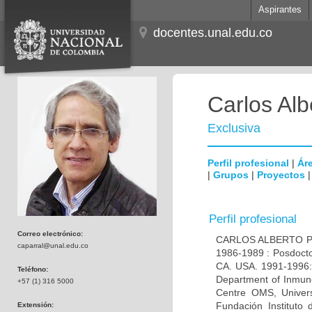
Aspirantes
docentes.unal.edu.co
Carlos Alb
Exclusiva
Perfil profesional
|
Áre
|
Grupos
|
Proyectos
Perfil profesional
Correo electrónico:
CARLOS ALBERTO PAR
caparral@unal.edu.co
1986-1989 : Posdocto
CA. USA. 1991-1996: 
Teléfono:
Department of Inmuno
+57 (1) 316 5000
Centre OMS, Univers
Fundación Instituto
Extensión: