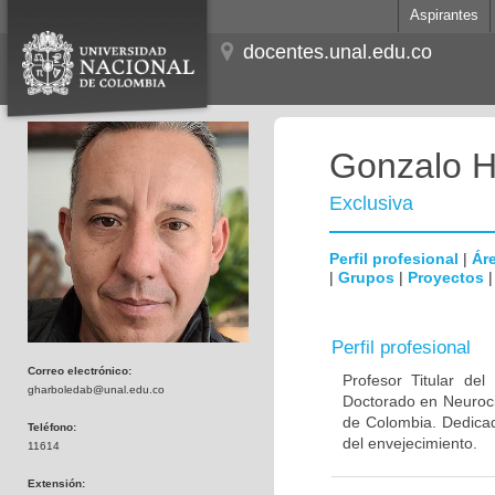
Aspirantes
docentes.unal.edu.co
Gonzalo H
Exclusiva
Perfil profesional
|
Áre
|
Grupos
|
Proyectos
Perfil profesional
Correo electrónico:
Profesor Titular de
gharboledab@unal.edu.co
Doctorado en Neuroci
de Colombia. Dedicad
Teléfono:
del envejecimiento.
11614
Extensión: