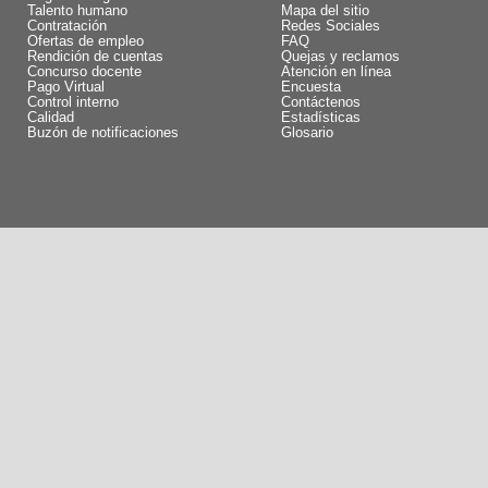
Talento humano
Mapa del sitio
Contratación
Redes Sociales
Ofertas de empleo
FAQ
Rendición de cuentas
Quejas y reclamos
Concurso docente
Atención en línea
Pago Virtual
Encuesta
Control interno
Contáctenos
Calidad
Estadísticas
Buzón de notificaciones
Glosario