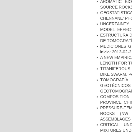
AROMATIC BI
SOURCE ROCKS
GEOSTATISTIC
CHENNANE' PH
UNCERTAINTY 
MODEL: EFFECT
ESTRUCTURA D
DE TOMOGRAFÍA
MEDICIONES G
inicio: 2012-02-2
A NEW EMPIRI
LENGTH FOR T
TITANIFEROUS
DIKE SWARM, 
TOMOGRAFÍA
GEOTÉCNICOS 
GEOTOMÓGRA
COMPOSITION
PROVINCE, CHI
PRESSURE-TE
ROCKS (NW 
ASSEMBLAGES
CRITICAL UN
MIXTURES UND