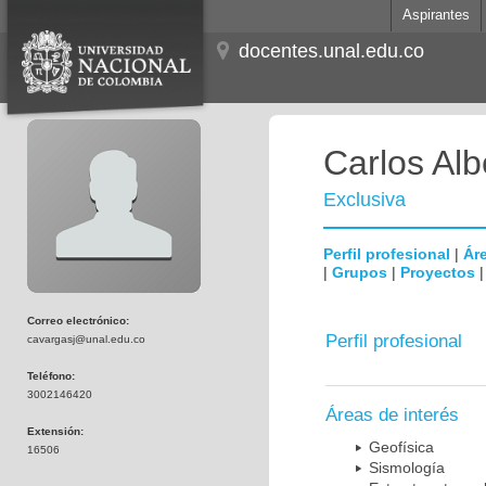
Aspirantes
docentes.unal.edu.co
Carlos Al
Exclusiva
Perfil profesional
|
Áre
|
Grupos
|
Proyectos
Correo electrónico:
Perfil profesional
cavargasj@unal.edu.co
Teléfono:
3002146420
Áreas de interés
Extensión:
Geofísica
16506
Sismología