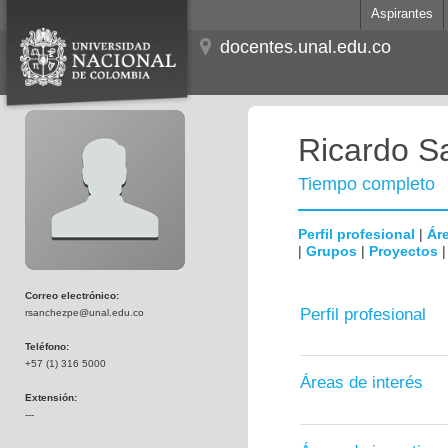
Aspirantes
docentes.unal.edu.co
Ricardo S
Tiempo completo
Perfil profesional
|
Áre
|
Grupos
|
Proyectos
Correo electrónico:
Perfil profesional
rsanchezpe@unal.edu.co
Teléfono:
+57 (1) 316 5000
Áreas de interés
Extensión:
---