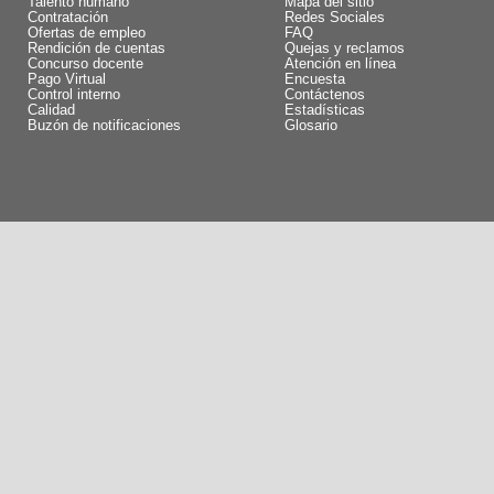
Talento humano
Mapa del sitio
Contratación
Redes Sociales
Ofertas de empleo
FAQ
Rendición de cuentas
Quejas y reclamos
Concurso docente
Atención en línea
Pago Virtual
Encuesta
Control interno
Contáctenos
Calidad
Estadísticas
Buzón de notificaciones
Glosario