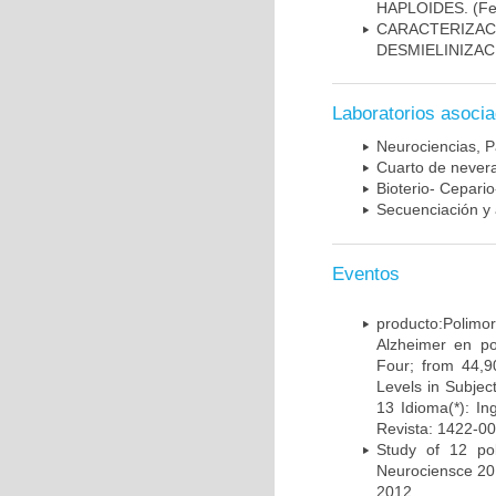
HAPLOIDES.
(Fe
CARACTERIZAC
DESMIELINIZA
Laboratorios asoci
Neurociencias, P
Cuarto de nevera
Bioterio- Cepario
Secuenciación y 
Eventos
producto:Poli
Alzheimer en po
Four; from 44,9
Levels in Subject
13 Idioma(*): In
Revista: 1422-00
Study of 12 pol
Neurociensce 20
2012.