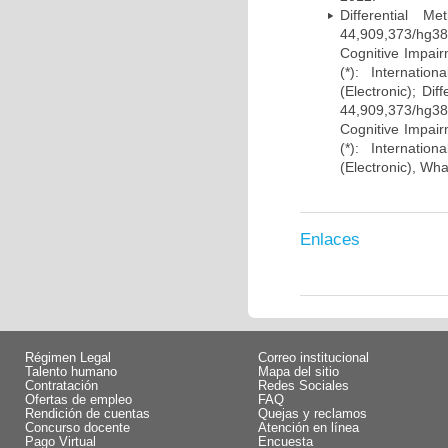
Differential 
44,909,373/hg38)
Cognitive Impairm
(*): Internati
(Electronic); Di
44,909,373/hg38)
Cognitive Impairm
(*): Internati
(Electronic), Wh
Enlaces
Régimen Legal
Correo institucional
Talento humano
Mapa del sitio
Contratación
Redes Sociales
Ofertas de empleo
FAQ
Rendición de cuentas
Quejas y reclamos
Concurso docente
Atención en línea
Pago Virtual
Encuesta