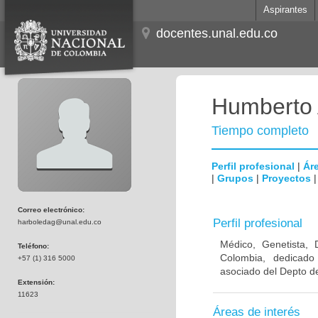
Aspirantes
docentes.unal.edu.co
Humberto 
Tiempo completo
Perfil profesional
|
Áre
|
Grupos
|
Proyectos
Correo electrónico:
Perfil profesional
harboledag@unal.edu.co
Médico, Genetista, 
Teléfono:
Colombia, dedicado
+57 (1) 316 5000
asociado del Depto de
Extensión:
11623
Áreas de interés