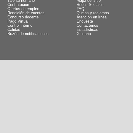
Talento humano
Mapa del sitio
Contratación
Redes Sociales
Ofertas de empleo
FAQ
Rendición de cuentas
Quejas y reclamos
Concurso docente
Atención en línea
Pago Virtual
Encuesta
Control interno
Contáctenos
Calidad
Estadísticas
Buzón de notificaciones
Glosario