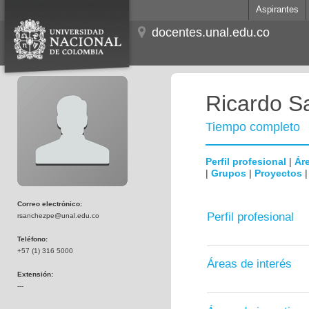
Aspirantes
docentes.unal.edu.co
Ricardo S
Tiempo completo
Perfil profesional
|
Áre
|
Grupos
|
Proyectos
Correo electrónico:
Perfil profesional
rsanchezpe@unal.edu.co
Teléfono:
+57 (1) 316 5000
Áreas de interés
Extensión:
---