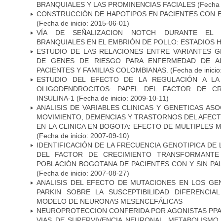
BRANQUIALES Y LAS PROMINENCIAS FACIALES
(Fecha 
CONSTRUCCIÓN DE HAPOTIPOS EN PACIENTES CON 
(Fecha de inicio: 2015-06-01)
VÍA DE SEÑALIZACION NOTCH DURANTE EL
BRANQUIALES EN EL EMBRIÓN DE POLLO: ESTADIOS H
ESTUDIO DE LAS RELACIONES ENTRE VARIANTES G
DE GENES DE RIESGO PARA ENFERMEDAD DE AL
PACIENTES Y FAMILIAS COLOMBIANAS.
(Fecha de inicio
ESTUDIO DEL EFECTO DE LA REGULACIÓN A LA
OLIGODENDROCITOS: PAPEL DEL FACTOR DE CR
INSULINA-1
(Fecha de inicio: 2009-10-11)
ANALISIS DE VARIABLES CLINICAS Y GENETICAS AS
MOVIMIENTO, DEMENCIAS Y TRASTORNOS DEL AFEC
EN LA CLINICA EN BOGOTA: EFECTO DE MULTIPLES
(Fecha de inicio: 2007-09-10)
IDENTIFICACIÓN DE LA FRECUENCIA GENOTIPICA DE
DEL FACTOR DE CRECIMIENTO TRANSFORMANTE 
POBLACIÓN BOGOTANA DE PACIENTES CON Y SIN PAL
(Fecha de inicio: 2007-08-27)
ANALISIS DEL EFECTO DE MUTACIONES EN LOS GE
PARKIN SOBRE LA SUSCEPTIBILIDAD DIFERENCI
MODELO DE NEURONAS MESENCEFÁLICAS
NEUROPROTECCION CONFERIDA POR AGONISTAS PPAR
VIAS DE SUPERVIVENCIA NEURONAL, METABOLISMO