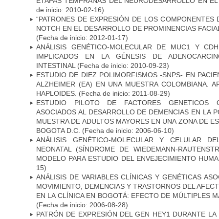
ETAPAS TEMPRANAS DEL NEURODESARROLLO EN EL
de inicio: 2010-02-16)
“PATRONES DE EXPRESIÓN DE LOS COMPONENTES D
NOTCH EN EL DESARROLLO DE PROMINENCIAS FACIA
(Fecha de inicio: 2012-01-17)
ANÁLISIS GENÉTICO-MOLECULAR DE MUC1 Y CD
IMPLICADOS EN LA GÉNESIS DE ADENOCARCI
INTESTINAL
(Fecha de inicio: 2010-09-23)
ESTUDIO DE DIEZ POLIMORFISMOS -SNPS- EN PAC
ALZHEIMER (EA) EN UNA MUESTRA COLOMBIANA. A
HAPLOIDES.
(Fecha de inicio: 2011-08-29)
ESTUDIO PILOTO DE FACTORES GENETICOS C
ASOCIADOS AL DESARROLLO DE DEMENCIAS EN LA PO
MUESTRA DE ADULTOS MAYORES EN UNA ZONA DE E
BOGOTA D.C.
(Fecha de inicio: 2006-06-10)
ANÁLISIS GENÉTICO-MOLECULAR Y CELULAR DE
NEONATAL (SÍNDROME DE WIEDEMANN-RAUTENSTR
MODELO PARA ESTUDIO DEL ENVEJECIMIENTO HUM
15)
ANÁLISIS DE VARIABLES CLÍNICAS Y GENÉTICAS AS
MOVIMIENTO, DEMENCIAS Y TRASTORNOS DEL AFEC
EN LA CLÍNICA EN BOGOTÁ: EFECTO DE MÚLTIPLES 
(Fecha de inicio: 2006-08-28)
PATRÓN DE EXPRESIÓN DEL GEN HEY1 DURANTE LA