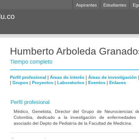
Aspirantes
Estudiantes
Eg
du.co
Humberto Arboleda Granado
Tiempo completo
Perfil profesional
|
Áreas de interés
|
Áreas de investigación
|
Grupos
|
Proyectos
|
Laboratorios
|
Eventos
|
Enlaces
Perfil profesional
Médico, Genetista, Director del Grupo de Neurociencias d
Colombia, dedicado a la investigación de enfermedades n
asociado del Depto de Pediatría de la Facultad de Medicina.