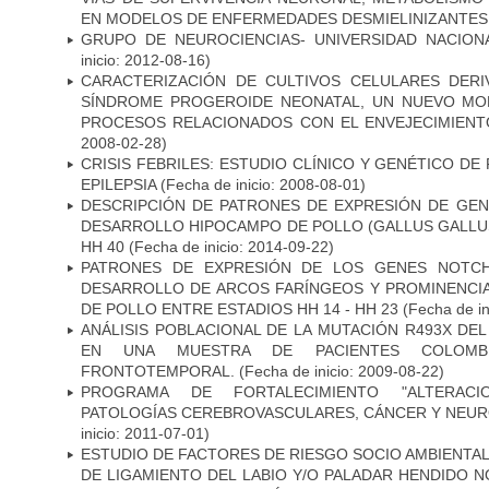
EN MODELOS DE ENFERMEDADES DESMIELINIZANTES
GRUPO DE NEUROCIENCIAS- UNIVERSIDAD NACION
inicio: 2012-08-16)
CARACTERIZACIÓN DE CULTIVOS CELULARES DER
SÍNDROME PROGEROIDE NEONATAL, UN NUEVO MO
PROCESOS RELACIONADOS CON EL ENVEJECIMIEN
2008-02-28)
CRISIS FEBRILES: ESTUDIO CLÍNICO Y GENÉTICO D
EPILEPSIA
(Fecha de inicio: 2008-08-01)
DESCRIPCIÓN DE PATRONES DE EXPRESIÓN DE GEN
DESARROLLO HIPOCAMPO DE POLLO (GALLUS GALLUS)
HH 40
(Fecha de inicio: 2014-09-22)
PATRONES DE EXPRESIÓN DE LOS GENES NOTCH
DESARROLLO DE ARCOS FARÍNGEOS Y PROMINENCIA
DE POLLO ENTRE ESTADIOS HH 14 - HH 23
(Fecha de in
ANÁLISIS POBLACIONAL DE LA MUTACIÓN R493X DE
EN UNA MUESTRA DE PACIENTES COLOMB
FRONTOTEMPORAL.
(Fecha de inicio: 2009-08-22)
PROGRAMA DE FORTALECIMIENTO "ALTERAC
PATOLOGÍAS CEREBROVASCULARES, CÁNCER Y NEU
inicio: 2011-07-01)
ESTUDIO DE FACTORES DE RIESGO SOCIO AMBIENTAL
DE LIGAMIENTO DEL LABIO Y/O PALADAR HENDIDO N