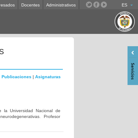
resados
Docentes
Administrativos
ES
s
|
Publicaciones
|
Asignaturas
e la Universidad Nacional de
eurodegenerativas. Profesor