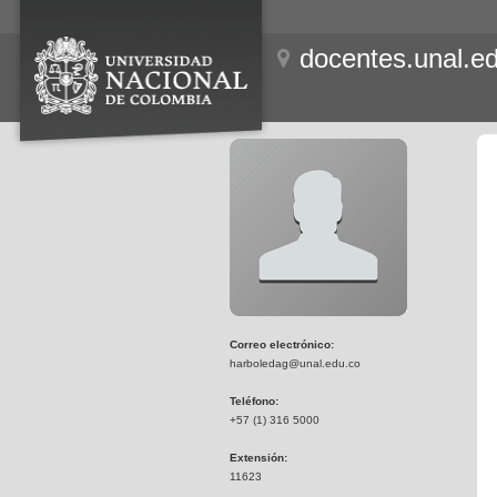
docentes.unal.e
Correo electrónico:
harboledag@unal.edu.co
Teléfono:
+57 (1) 316 5000
Extensión:
11623