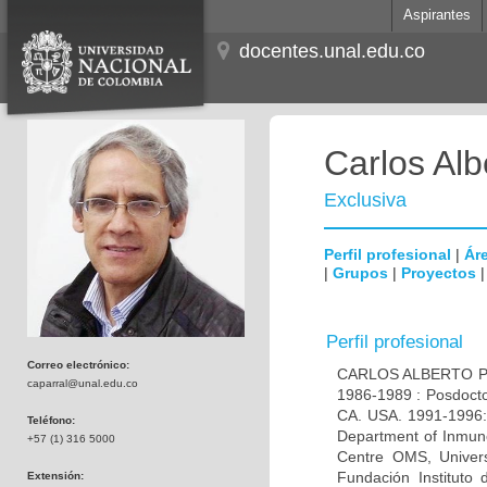
Aspirantes
docentes.unal.edu.co
Carlos Alb
Exclusiva
Perfil profesional
|
Áre
|
Grupos
|
Proyectos
Perfil profesional
Correo electrónico:
CARLOS ALBERTO PAR
caparral@unal.edu.co
1986-1989 : Posdocto
CA. USA. 1991-1996: 
Teléfono:
Department of Inmuno
+57 (1) 316 5000
Centre OMS, Univers
Fundación Instituto
Extensión: