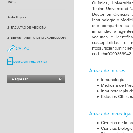
15039
Química, Universida
Titular, Universidad
Doctor en Ciencias 
Sede Bogotá
Inmunología y Medici
que comparten su in
2- FACULTAD DE MEDICINA
inmunidad a agentes 
vacunas e identifi
2- DEPARTAMENTO DE MICROBIOLOGÍA
susceptibilidad o
https://scienti.mincie
CVLAC
cod_rh=0000259942
Descargar hoja de vida
Áreas de interés
Regresar
Inmunología
Medicina de Prec
Inmunoterapia d
Estudios Clínicos
Áreas de investigac
Ciencias de la sa
Ciencias biológi