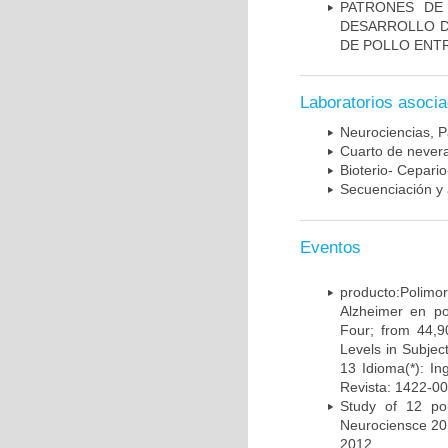
PATRONES DE
DESARROLLO D
DE POLLO ENTR
Laboratorios asoci
Neurociencias, P
Cuarto de nevera
Bioterio- Cepario
Secuenciación y 
Eventos
producto:Poli
Alzheimer en po
Four; from 44,9
Levels in Subject
13 Idioma(*): In
Revista: 1422-00
Study of 12 pol
Neurociensce 20
2012.