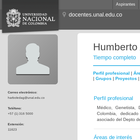
Aspirantes
docentes.unal.edu.co
Humberto 
Tiempo completo
Perfil profesional
|
Áre
|
Grupos
|
Proyectos
Correo electrónico:
Perfil profesional
harboledag@unal.edu.co
Médico, Genetista, 
Teléfono:
Colombia, dedicado
+57 (1) 316 5000
asociado del Depto de
Extensión:
11623
Áreas de interés