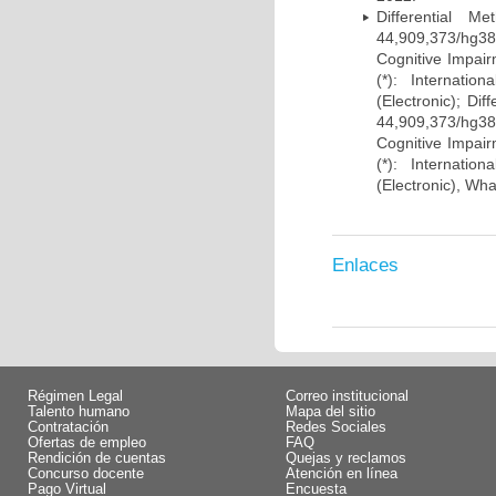
Differential 
44,909,373/hg38)
Cognitive Impairm
(*): Internati
(Electronic); Di
44,909,373/hg38)
Cognitive Impairm
(*): Internati
(Electronic), Wh
Enlaces
Régimen Legal
Correo institucional
Talento humano
Mapa del sitio
Contratación
Redes Sociales
Ofertas de empleo
FAQ
Rendición de cuentas
Quejas y reclamos
Concurso docente
Atención en línea
Pago Virtual
Encuesta