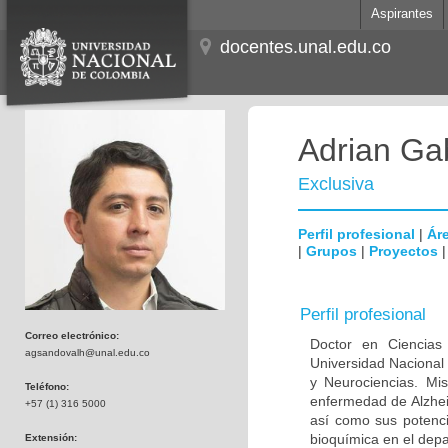
Aspirantes
docentes.unal.edu.co
Adrian Ga
Exclusiva
Perfil profesional
|
Áre
|
Grupos
|
Proyectos
Perfil profesional
Correo electrónico:
Doctor en Ciencias
agsandovalh@unal.edu.co
Universidad Nacional
y Neurociencias. Mis
Teléfono:
enfermedad de Alzhei
+57 (1) 316 5000
así como sus potenci
bioquímica en el dep
Extensión: