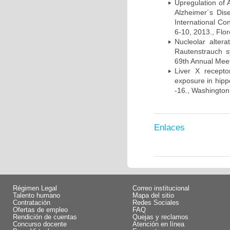
Upregulation of
Alzheimer´s Di
International Co
6-10, 2013., Flore
Nucleolar alte
Rautenstrauch s
69th Annual Meet
Liver X recept
exposure in hip
-16., Washington
Enlaces
Régimen Legal
Correo institucional
Talento humano
Mapa del sitio
Contratación
Redes Sociales
Ofertas de empleo
FAQ
Rendición de cuentas
Quejas y reclamos
Concurso docente
Atención en línea