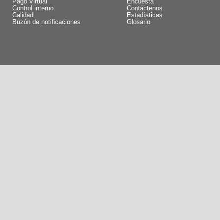
Pago Virtual
Encuesta
Control interno
Contáctenos
Calidad
Estadísticas
Buzón de notificaciones
Glosario