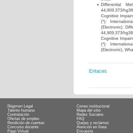
Differential 
44,909,373/hg38)
Cognitive Impairm
(*): Internati
(Electronic); Di
44,909,373/hg38)
Cognitive Impairm
(*): Internati
(Electronic), Wh
Enlaces
Régimen Legal
Correo institucional
Talento humano
Mapa del sitio
Contratación
Redes Sociales
Ofertas de empleo
FAQ
Rendición de cuentas
Quejas y reclamos
Concurso docente
Atención en línea
Pago Virtual
Encuesta