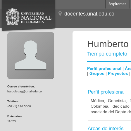
Aspirantes
docentes.unal.edu.co
Humberto 
Tiempo completo
Perfil profesional
|
Áre
|
Grupos
|
Proyectos
Correo electrónico:
Perfil profesional
harboledag@unal.edu.co
Médico, Genetista, 
Teléfono:
Colombia, dedicado
+57 (1) 316 5000
asociado del Depto de
Extensión:
11623
Áreas de interés