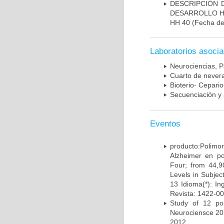
DESCRIPCIÓN 
DESARROLLO HI
HH 40
(Fecha de 
Laboratorios asoci
Neurociencias, P
Cuarto de nevera
Bioterio- Cepario
Secuenciación y 
Eventos
producto:Poli
Alzheimer en po
Four; from 44,9
Levels in Subject
13 Idioma(*): In
Revista: 1422-00
Study of 12 pol
Neurociensce 20
2012.