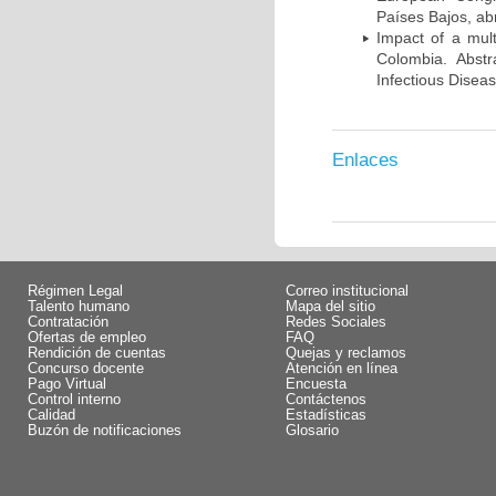
Países Bajos, abr
Impact of a mult
Colombia. Abst
Infectious Disea
Enlaces
Régimen Legal
Correo institucional
Talento humano
Mapa del sitio
Contratación
Redes Sociales
Ofertas de empleo
FAQ
Rendición de cuentas
Quejas y reclamos
Concurso docente
Atención en línea
Pago Virtual
Encuesta
Control interno
Contáctenos
Calidad
Estadísticas
Buzón de notificaciones
Glosario