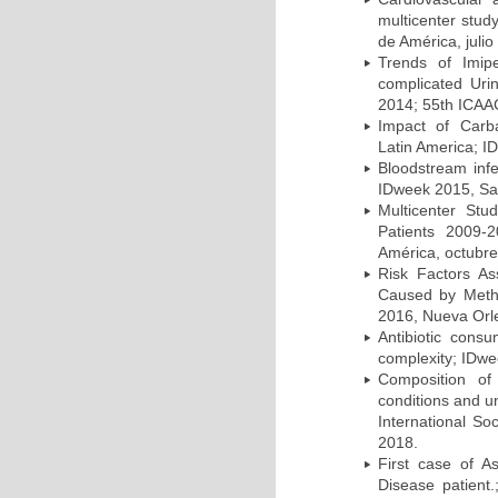
multicenter stud
de América, julio
Trends of Imipe
complicated Uri
2014; 55th ICAA
Impact of Carb
Latin America; I
Bloodstream infe
IDweek 2015, Sa
Multicenter Stu
Patients 2009-
América, octubre
Risk Factors As
Caused by Methi
2016, Nueva Orl
Antibiotic cons
complexity; IDwe
Composition of 
conditions and u
International So
2018.
First case of A
Disease patient