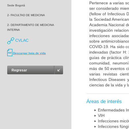
Pertenece a varias so
Sede Bogotá
ser considerado miem
(fellow of Infectiou
2- FACULTAD DE MEDICINA
la Sociedad American
Academia Nacional de
2- DEPARTAMENTO DE MEDICINA
investigación relacio
INTERNA
infecciones asociada
CVLAC
sobre antimicrobiano
COVID-19. Ha sido co
indexadas (factor H:
Descargar hoja de vida
guías de práctica cl
comunidad, neumonía 
más de 50 eventos cie
Regresar
varias revistas cien
Infectious Diseases 
ciencias de la vida y 
Áreas de interés
Enfermedades In
VIH
Infecciones micó
Infecciones fúng