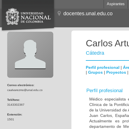
Aspirantes
docentes.unal.edu.co
Carlos Ar
Cátedra
Perfil profesional
|
Áre
|
Grupos
|
Proyectos
Correo electrónico:
Perfil profesional
caalvarezmo@unal.edu.co
Médico especialista 
Teléfono:
Clínica de la Pontifi
3143302367
de la Universidad de
Extensión:
Juan Carlos, España;
1501
Actualmente es prof
departamento de Medi