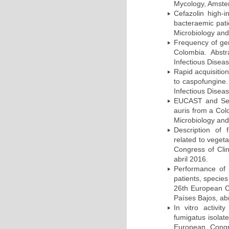
Mycology, Amster
Cefazolin high-i
bacteraemic pati
Microbiology and
Frequency of ge
Colombia. Abst
Infectious Disea
Rapid acquisition
to caspofungine.
Infectious Disea
EUCAST and Sensi
auris from a Col
Microbiology and
Description of f
related to veget
Congress of Clin
abril 2016.
Performance of 
patients, species
26th European Co
Países Bajos, abr
In vitro activit
fumigatus isolat
European Congre