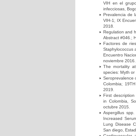
VIH en el grup
infecciosas, Bog
Prevalencia de l
VIH-1; IX Encue
2018.
Regulation and he
Abstract #046.; 
Factores de rie
Staphylococcus a
Encuentro Nacion
noviembre 2016.
The mortality a
species: Myth or 
Seroprevalence o
Colombia; 19TH 
2019.
First description
in Colombia, So
octubre 2015.
Aspergillus spp
Increased Serum 
Lung Disease CO
San diego, Esta
Cardiovascular 