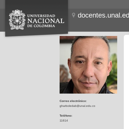
docentes.unal.e
Correo electrónico:
gharboledab@unal.edu.co
Teléfono:
11614