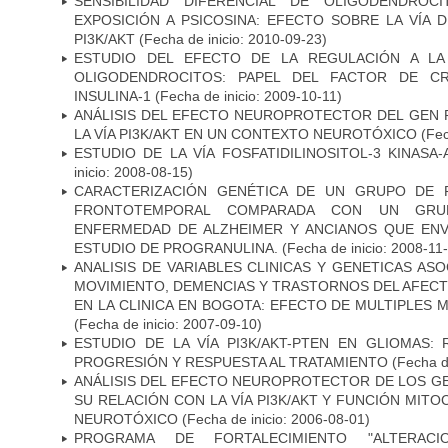
SENSIBILIDAD DIFERENCIAL DE OLIGODENDRO
EXPOSICIÓN A PSICOSINA: EFECTO SOBRE LA VÍA 
PI3K/AKT
(Fecha de inicio: 2010-09-23)
ESTUDIO DEL EFECTO DE LA REGULACIÓN A LA
OLIGODENDROCITOS: PAPEL DEL FACTOR DE CR
INSULINA-1
(Fecha de inicio: 2009-10-11)
ANÁLISIS DEL EFECTO NEUROPROTECTOR DEL GEN 
LA VÍA PI3K/AKT EN UN CONTEXTO NEUROTÓXICO
(Fec
ESTUDIO DE LA VÍA FOSFATIDILINOSITOL-3 KINASA
inicio: 2008-08-15)
CARACTERIZACIÓN GENÉTICA DE UN GRUPO DE 
FRONTOTEMPORAL COMPARADA CON UN GRU
ENFERMEDAD DE ALZHEIMER Y ANCIANOS QUE EN
ESTUDIO DE PROGRANULINA.
(Fecha de inicio: 2008-11
ANALISIS DE VARIABLES CLINICAS Y GENETICAS AS
MOVIMIENTO, DEMENCIAS Y TRASTORNOS DEL AFEC
EN LA CLINICA EN BOGOTA: EFECTO DE MULTIPLES
(Fecha de inicio: 2007-09-10)
ESTUDIO DE LA VÍA PI3K/AKT-PTEN EN GLIOMAS: R
PROGRESIÓN Y RESPUESTA AL TRATAMIENTO
(Fecha de
ANÁLISIS DEL EFECTO NEUROPROTECTOR DE LOS GEN
SU RELACIÓN CON LA VÍA PI3K/AKT Y FUNCIÓN MIT
NEUROTÓXICO
(Fecha de inicio: 2006-08-01)
PROGRAMA DE FORTALECIMIENTO "ALTERAC