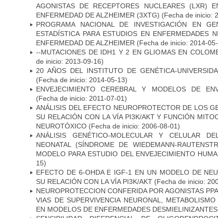
AGONISTAS DE RECEPTORES NUCLEARES (LXR) 
ENFERMEDAD DE ALZHEIMER (3XTG)
(Fecha de inicio: 
PROGRAMA NACIONAL DE INVESTIGACIÓN EN GEN
ESTADÍSTICA PARA ESTUDIOS EN ENFERMEDADES NE
ENFERMEDAD DE ALZHEIMER
(Fecha de inicio: 2014-05
--MUTACIONES DE IDH1 Y 2 EN GLIOMAS EN COLOMB
de inicio: 2013-09-16)
20 AÑOS DEL INSTITUTO DE GENÉTICA-UNIVERSID
(Fecha de inicio: 2014-05-13)
ENVEJECIMIENTO CEREBRAL Y MODELOS DE ENV
(Fecha de inicio: 2011-07-01)
ANÁLISIS DEL EFECTO NEUROPROTECTOR DE LOS GEN
SU RELACIÓN CON LA VÍA PI3K/AKT Y FUNCIÓN MIT
NEUROTÓXICO
(Fecha de inicio: 2006-08-01)
ANÁLISIS GENÉTICO-MOLECULAR Y CELULAR DE
NEONATAL (SÍNDROME DE WIEDEMANN-RAUTENSTR
MODELO PARA ESTUDIO DEL ENVEJECIMIENTO HUM
15)
EFECTO DE 6-OHDA E IGF-1 EN UN MODELO DE NE
SU RELACIÓN CON LA VÍA PI3K/AKT
(Fecha de inicio: 20
NEUROPROTECCION CONFERIDA POR AGONISTAS PPAR
VIAS DE SUPERVIVENCIA NEURONAL, METABOLISMO
EN MODELOS DE ENFERMEDADES DESMIELINIZANTES