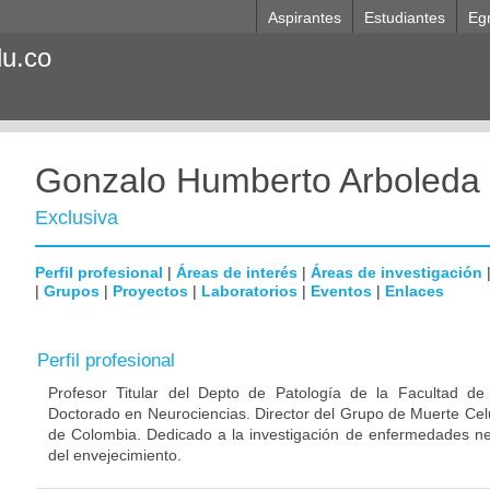
Aspirantes
Estudiantes
Eg
du.co
Gonzalo Humberto Arboleda
Exclusiva
Perfil profesional
|
Áreas de interés
|
Áreas de investigación
|
Grupos
|
Proyectos
|
Laboratorios
|
Eventos
|
Enlaces
Perfil profesional
Profesor Titular del Depto de Patología de la Facultad de
Doctorado en Neurociencias. Director del Grupo de Muerte Celu
de Colombia. Dedicado a la investigación de enfermedades ne
del envejecimiento.