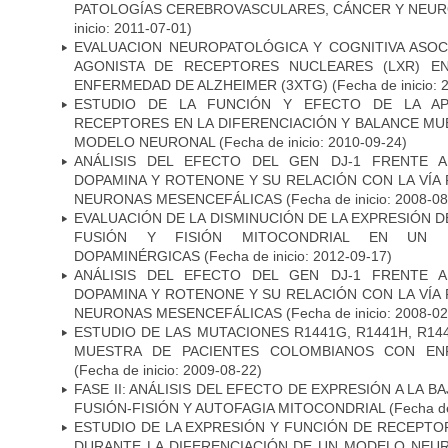
PATOLOGÍAS CEREBROVASCULARES, CÁNCER Y NEU
inicio: 2011-07-01)
EVALUACION NEUROPATOLÓGICA Y COGNITIVA ASOC
AGONISTA DE RECEPTORES NUCLEARES (LXR) E
ENFERMEDAD DE ALZHEIMER (3XTG)
(Fecha de inicio: 
ESTUDIO DE LA FUNCIÓN Y EFECTO DE LA AP
RECEPTORES EN LA DIFERENCIACIÓN Y BALANCE MU
MODELO NEURONAL
(Fecha de inicio: 2010-09-24)
ANÁLISIS DEL EFECTO DEL GEN DJ-1 FRENTE A 
DOPAMINA Y ROTENONE Y SU RELACIÓN CON LA VÍA 
NEURONAS MESENCEFÁLICAS
(Fecha de inicio: 2008-0
EVALUACIÓN DE LA DISMINUCIÓN DE LA EXPRESIÓN 
FUSIÓN Y FISIÓN MITOCONDRIAL EN UN
DOPAMINÉRGICAS
(Fecha de inicio: 2012-09-17)
ANÁLISIS DEL EFECTO DEL GEN DJ-1 FRENTE A 
DOPAMINA Y ROTENONE Y SU RELACIÓN CON LA VÍA 
NEURONAS MESENCEFÁLICAS
(Fecha de inicio: 2008-0
ESTUDIO DE LAS MUTACIONES R1441G, R1441H, R14
MUESTRA DE PACIENTES COLOMBIANOS CON EN
(Fecha de inicio: 2009-08-22)
FASE II: ANÁLISIS DEL EFECTO DE EXPRESIÓN A LA B
FUSIÓN-FISIÓN Y AUTOFAGIA MITOCONDRIAL
(Fecha de
ESTUDIO DE LA EXPRESIÓN Y FUNCIÓN DE RECEPTO
DURANTE LA DIFERENCIACIÓN DE UN MODELO NEU