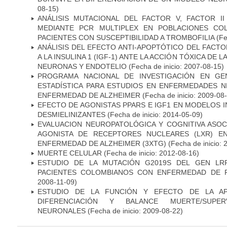
08-15)
ANÁLISIS MUTACIONAL DEL FACTOR V, FACTOR I
MEDIANTE PCR MULTIPLEX EN POBLACIONES CO
PACIENTES CON SUSCEPTIBILIDAD A TROMBOFILIA
(Fe
ANÁLISIS DEL EFECTO ANTI-APOPTÓTICO DEL FACTO
A LA INSULINA 1 (IGF-1) ANTE LA ACCIÓN TÓXICA DE
NEURONAS Y ENDOTELIO
(Fecha de inicio: 2007-08-15)
PROGRAMA NACIONAL DE INVESTIGACIÓN EN GEN
ESTADÍSTICA PARA ESTUDIOS EN ENFERMEDADES NE
ENFERMEDAD DE ALZHEIMER
(Fecha de inicio: 2009-08
EFECTO DE AGONISTAS PPARS E IGF1 EN MODELOS 
DESMIELINIZANTES
(Fecha de inicio: 2014-05-09)
EVALUACION NEUROPATOLÓGICA Y COGNITIVA ASOC
AGONISTA DE RECEPTORES NUCLEARES (LXR) E
ENFERMEDAD DE ALZHEIMER (3XTG)
(Fecha de inicio: 
MUERTE CELULAR
(Fecha de inicio: 2012-08-16)
ESTUDIO DE LA MUTACIÓN G2019S DEL GEN LR
PACIENTES COLOMBIANOS CON ENFERMEDAD DE 
2008-11-09)
ESTUDIO DE LA FUNCIÓN Y EFECTO DE LA AP
DIFERENCIACIÓN Y BALANCE MUERTE/SUPE
NEURONALES
(Fecha de inicio: 2009-08-22)