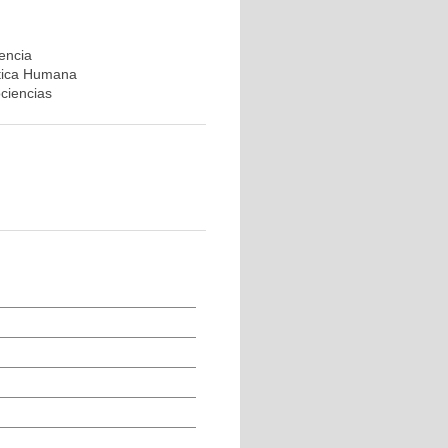
rencia
ética Humana
ociencias