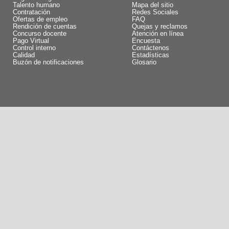
Talento humano
Mapa del sitio
Contratación
Redes Sociales
Ofertas de empleo
FAQ
Rendición de cuentas
Quejas y reclamos
Concurso docente
Atención en línea
Pago Virtual
Encuesta
Control interno
Contáctenos
Calidad
Estadísticas
Buzón de notificaciones
Glosario