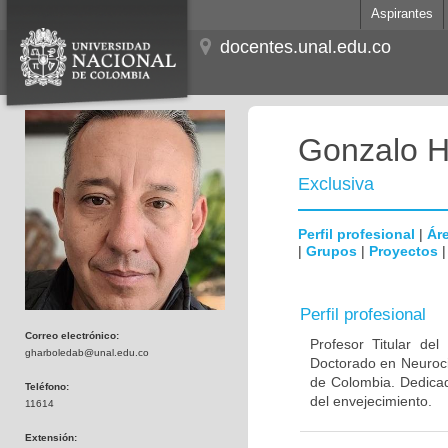
Aspirantes
docentes.unal.edu.co
Gonzalo H
Exclusiva
Perfil profesional
|
Áre
|
Grupos
|
Proyectos
Perfil profesional
Correo electrónico:
Profesor Titular de
gharboledab@unal.edu.co
Doctorado en Neuroci
de Colombia. Dedicad
Teléfono:
del envejecimiento.
11614
Extensión: