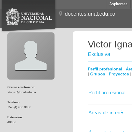
Aspirantes
docentes.unal.edu.co
Victor Ign
Exclusiva
Perfil profesional
|
Áre
|
Grupos
|
Proyectos
Correo electrónico:
Perfil profesional
vilopez@unal.edu.co
Teléfono:
+57 (4) 430 9000
Áreas de interés
Extensión:
49866