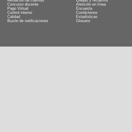
Rendición de cuentas
Quejas y reclamos
Concurso docente
Atención en línea
Pago Virtual
Encuesta
Control interno
Contáctenos
Calidad
Estadísticas
Buzón de notificaciones
Glosario