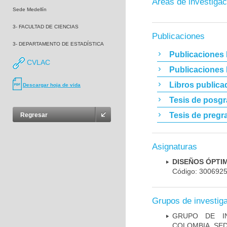
Áreas de investigac
Sede Medellín
3- FACULTAD DE CIENCIAS
Publicaciones
3- DEPARTAMENTO DE ESTADÍSTICA
Publicaciones 
CVLAC
Publicaciones
Libros publica
Descargar hoja de vida
Tesis de posg
Tesis de pregr
Regresar
Asignaturas
DISEÑOS ÓPTI
Código: 300692
Grupos de investig
GRUPO DE IN
COLOMBIA, SE