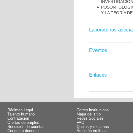
INVESTIGACIÓ
POSONTOLÓGIC
Y LA TEORÍA D
Laboratorios asoci
Eventos
Enlaces
Régimen Legal
Correo institucional
Talento humano
Mapa del sitio
Contratación
Redes Sociales
Ofertas de empleo
FAQ
Rendición de cuentas
Quejas y reclamos
Concurso docente
Atención en línea