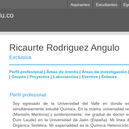
Aspirantes
Estudiantes
Eg
du.co
Ricaurte Rodriguez Angulo
Exclusiva
Perfil profesional
|
Áreas de interés
|
Áreas de investigación
|
Grupos
|
Proyectos
|
Laboratorios
|
Eventos
|
Enlaces
Perfil profesional
Soy egresado de la Universidad del Valle en donde es
simultáneamente estudié Química. En la misma universidad re
(Mensión Meritoria) y posteriormente, me gradué de doctor 
Cum Laude) en la Universidad de Jaén (España). Mi línea d
Orgánica Sintética. Mi especialidad es la Química Heterocícli